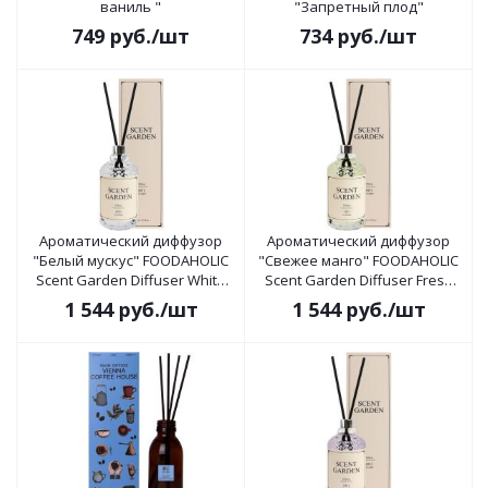
ваниль "
"Запретный плод"
749
руб.
/шт
734
руб.
/шт
Ароматический диффузор
Ароматический диффузор
"Белый мускус" FOODAHOLIC
"Свежее манго" FOODAHOLIC
Scent Garden Diffuser White
Scent Garden Diffuser Fresh
Musk 165мл
Mango 165мл
1 544
руб.
/шт
1 544
руб.
/шт