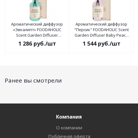
Ароматический диффузор
Ароматический диффузор
«Эвкалипт» FOODAHOLIC
"Персик" FOODAHOLIC Scent
Scent Garden Diffuser
Garden Diffuser Baby Peach
Eucalyptus 165мл
165мл
1 286
руб.
/шт
1 544
руб.
/шт
Ранее вы смотрели
Компания
О компании
Публичная оферта