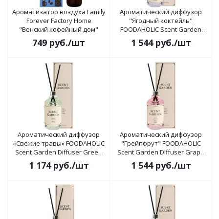
Ароматизатор воздуха Family
Ароматический диффузор
Forever Factory Home
"Ягодный коктейль"
"Венский кофейный дом"
FOODAHOLIC Scent Garden
Diffuser Berry Cocktail 165мл
749
руб.
/шт
1 544
руб.
/шт
Ароматический диффузор
Ароматический диффузор
«Свежие травы» FOODAHOLIC
"Грейпфрут" FOODAHOLIC
Scent Garden Diffuser Green
Scent Garden Diffuser Grape
Herb 165мл
Fruit 165мл
1 174
руб.
/шт
1 544
руб.
/шт