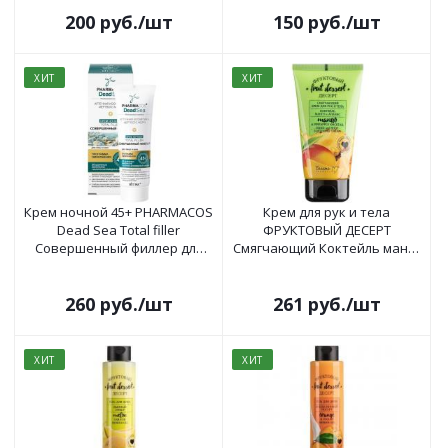
200
руб.
/шт
150
руб.
/шт
ХИТ
ХИТ
Крем ночной 45+ PHARMACOS
Крем для рук и тела
Dead Sea Тotal filler
ФРУКТОВЫЙ ДЕСЕРТ
Совершенный филлер для
Смягчающий Коктейль манго
лица и шеи 50 мл
и ананас 150г
260
руб.
/шт
261
руб.
/шт
ХИТ
ХИТ