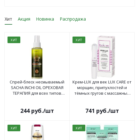
Хит
Акция
Новинка
Распродажа
ХИТ
ХИТ
Спрей-блеск несмываемый
Крем-LUX для век LUX CARE от
SACHA INCHI OIL ОРЕХОВАЯ
морщин, припухлостей и
ТЕРАПИЯ для всех типов
тёмных гругов с массажным
волос 70гр
апликатором 15мл
244
руб.
/шт
741
руб.
/шт
ХИТ
ХИТ