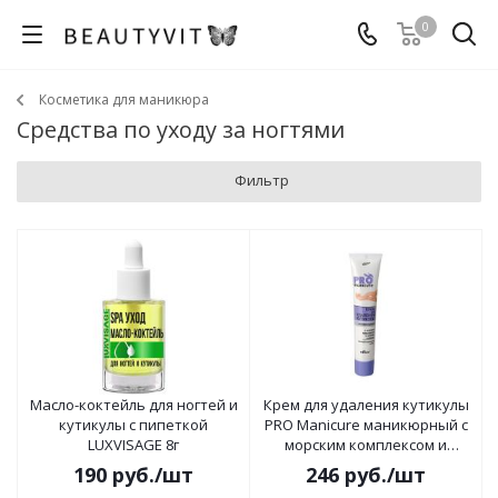
0
Косметика для маникюра
Средства по уходу за ногтями
Фильтр
Масло-коктейль для ногтей и
Крем для удаления кутикулы
кутикулы с пипеткой
PRO Manicure маникюрный с
LUXVISAGE 8г
морским комплексом и
маслом лаванды 50 мл
190
руб.
/шт
246
руб.
/шт