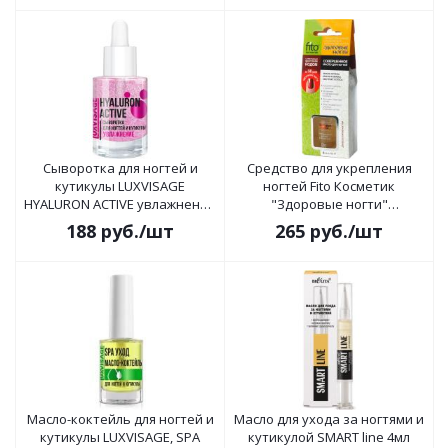
Сыворотка для ногтей и
Средство для укрепления
кутикулы LUXVISAGE
ногтей Fito Косметик
HYALURON ACTIVE увлажнение
"Здоровые ногти"
10г
совершенное масло 8мл
188
руб.
/шт
265
руб.
/шт
Масло-коктейль для ногтей и
Масло для ухода за ногтями и
кутикулы LUXVISAGE, SPA
кутикулой SMART line 4мл