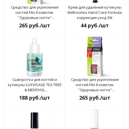
Средство для укрепления
Крем для удаления кутикулы
ногтей Fito Косметик
BelKosmex Hand Care Formula
"Здоровые ногти"
коррекция уход 30г
интенсивное
265
руб.
/шт
44
руб.
/шт
восстановление 8мл
Сыворотка для ногтей и
Средство для укрепления
кутикулы LUXVISAGE TEA TREE
ногтей Fito Косметик
& MENTHOL
"Здоровые ногти"
антибактериальный эффект
мгновенное укрепление 8мл
188
руб.
/шт
265
руб.
/шт
10г