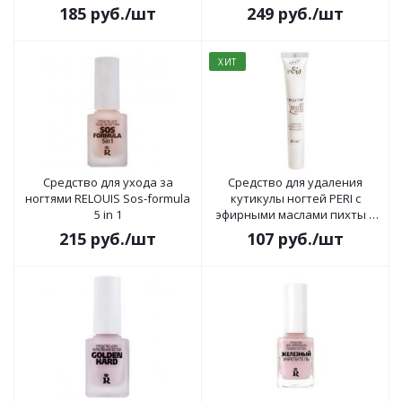
9г
185
руб.
/шт
249
руб.
/шт
ХИТ
Средство для ухода за
Средство для удаления
ногтями RELOUIS Sos-formula
кутикулы ногтей PERI с
5 in 1
эфирными маслами пихты и
чайного дерева 20 мл
215
руб.
/шт
107
руб.
/шт