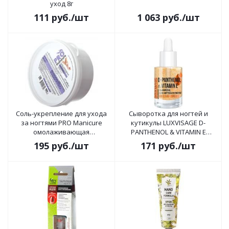
уход 8г
111
руб.
/шт
1 063
руб.
/шт
Соль-укрепление для ухода
Сыворотка для ногтей и
за ногтями PRO Manicure
кутикулы LUXVISAGE D-
омолаживающая
PANTHENOL & VITAMIN E
восстанавливающая 500г
восстановление 10г
195
руб.
/шт
171
руб.
/шт