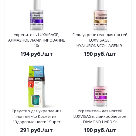
Укрепитель LUXVISAGE,
Гель-укрепитель для ногтей
АЛМАЗНОЕ ЛАМИНИРОВАНИЕ
LUXVISAGE,
10г
HYALURON&COLLAGEN 9г
194
руб.
/шт
190
руб.
/шт
Средство для укрепления
Укрепитель для ногтей
ногтей Fito Косметик
LUXVISAGE, с микроблеском
"Здоровые ногти" Super
DIAMOND HARD 9г
прочность 8мл
291
руб.
/шт
190
руб.
/шт