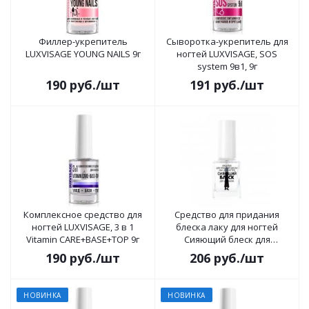
Филлер-укрепитель
Сыворотка-укрепитель для
LUXVISAGE YOUNG NAILS 9г
ногтей LUXVISAGE, SOS
system 9в1, 9г
190
руб.
/шт
191
руб.
/шт
Комплексное средство для
Средство для придания
ногтей LUXVISAGE, 3 в 1
блеска лаку для ногтей
Vitamin CARE+BASE+TOP 9г
Сияющий блеск для
маникюра
190
руб.
/шт
206
руб.
/шт
НОВИНКА
НОВИНКА