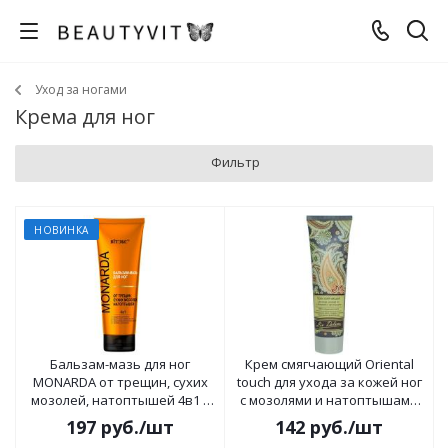
Уход за ногами
Крема для ног
Фильтр
НОВИНКА
Бальзам-мазь для ног
Крем смягчающий Oriental
MONARDA от трещин, сухих
touch для ухода за кожей ног
мозолей, натоптышей 4в1 с
с мозолями и натоптышами
целебным экстрактом
100г
197
руб.
/шт
142
руб.
/шт
монарды 75мл