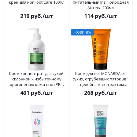
крем для ног Foot Care 100мл
питательный Iris Природная
Аптека 100мл
219
руб.
/шт
114
руб.
/шт
НОВИНКА
Крем-концентрат для сухой,
Крем для ног MONARDA от
склонной к избыточному
сухих, огрубевших пяток 3в1
ороговению кожи стоп PRO
с целебным экстрактом
FOOT 300мл
монарды и натуральными
401
руб.
/шт
268
руб.
/шт
маслами 150м