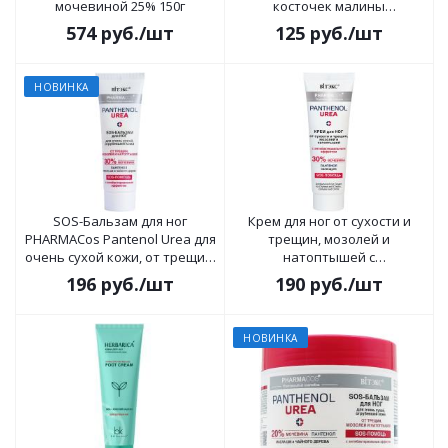
мочевиной 25% 150г
косточек малины
смягчающий 70г
574
руб.
/шт
125
руб.
/шт
НОВИНКА
SOS-Бальзам для ног
Крем для ног от сухости и
PHARMACos Pantenol Urea для
трещин, мозолей и
очень сухой кожи, от трещин,
натоптышей с
мозолей и натоптышей 75мл
антибактериальным
196
руб.
/шт
190
руб.
/шт
эффектом PHARMACos
Pantenol Urea 75мл
НОВИНКА