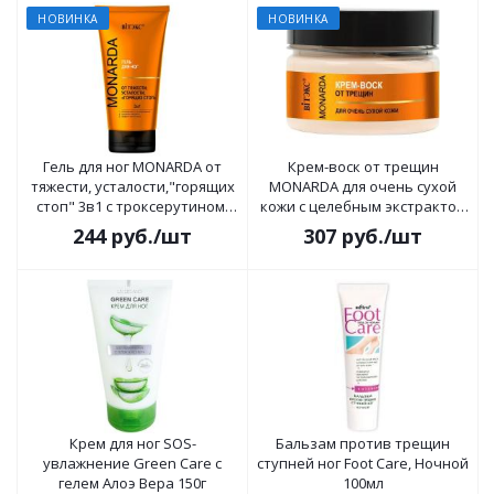
НОВИНКА
НОВИНКА
Гель для ног MONARDA от
Крем-воск от трещин
тяжести, усталости,"горящих
MONARDA для очень сухой
стоп" 3в1 c троксерутином,
кожи с целебным экстрактом
целебным экстрактом
монарды и мочевиной 90мл
244
руб.
/шт
307
руб.
/шт
монарды 150мл
Крем для ног SOS-
Бальзам против трещин
увлажнение Green Care с
ступней ног Foot Care, Ночной
гелем Алоэ Вера 150г
100мл