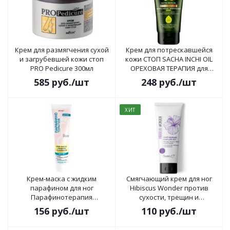
Крем для размягчения сухой
Крем для потрескавшейся
и загрубевшей кожи стоп
кожи СТОП SACHA INCHI OIL
PRO Pedicure 300мл
ОРЕХОВАЯ ТЕРАПИЯ для
очень сухой кожи 125г
585
руб.
/шт
248
руб.
/шт
ХИТ
Крем-маска с жидким
Смягчающий крем для ног
парафином для ног
Hibiscus Wonder против
Парафинотерапия
сухости, трещин и
несмываемая 100 мл
натоптышей 75г
156
руб.
/шт
110
руб.
/шт