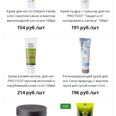
Крем для ног Liv Delano Family
Крем-пудра с тальком для ног
Line с маслом какао и маслом
PRO FOOT “Защита от
виноградной косточки 100мл
натирания и запаха” 100мл
154
руб.
/шт
191
руб.
/шт
Крем-размягчитель для ног
Регенерирующий крем для
PRO FOOT против мозолей и
ног Сила природы с маслом
огрубевшей кожи стоп 100мл
льна для сухой кожи стоп и
потрескавшихся пяток 100мл
214
руб.
/шт
196
руб.
/шт
ХИТ