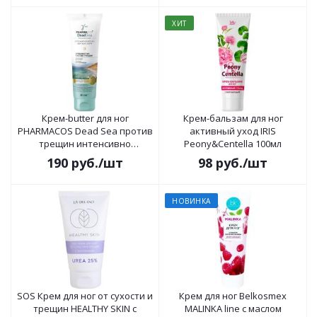
ХИТ
Крем-butter для ног
Крем-бальзам для ног
PHARMACOS Dead Sea против
активный уход IRIS
трещин интенсивно
Peony&Centella 100мл
восстанавливающий 100 мл
190
руб.
/шт
98
руб.
/шт
НОВИНКА
SOS Крем для ног от сухости и
Крем для ног Belkosmex
трещин HEALTHY SKIN с
MALINKA line с маслом