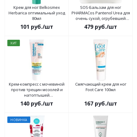
Крем для ног Belkosmex
SOS-Бальзам для ног
Herbarica оптимальный уход
PHARMACos Pantenol Urea для
80мл
очень сухой, огрубевшей
кожи, от трещин, мозолей и
101
руб.
/шт
479
руб.
/шт
натоптышей 300мл
ХИТ
Крем-компресс с мочевиной
Смягчающий крем для ног
против трещин мозолей и
Foot Care 100мл
натоптышей
Парафинотерапия 75мл
140
руб.
/шт
167
руб.
/шт
НОВИНКА