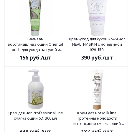
Бальзам
Крем-уход для сухой кожи ног
восстанавливающий Oriental
HEALTHY SKIN с мочевиной
touch для ухода за сухой и
10% 150г
потрескавшейся кожей стоп
156
руб.
/шт
390
руб.
/шт
100г
Крем для ног Professional line
Крем для ног Milk line
смягчающий 6D, 300 мл
Протеины молодости
интенсивно смягчающий
100мл
348
руб.
/шт
187
руб.
/шт