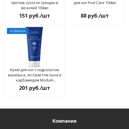
против сухости трещин и
для ног Foot Care 100мл
мозолей 100мл
151
руб.
/шт
88
руб.
/шт
НОВИНКА
Крем для ног с гидролатом
василька, экстрактом льна и
карбамидом Modum
VALOSHKI. Blue Treasure 75г
201
руб.
/шт
Компания