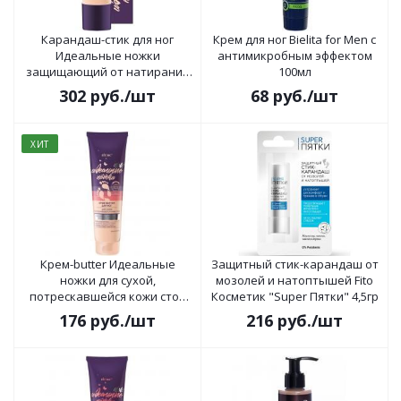
Карандаш-стик для ног
Крем для ног Bielita for Men с
Идеальные ножки
антимикробным эффектом
защищающий от натирания
100мл
4.5г
302
руб.
/шт
68
руб.
/шт
ХИТ
Крем-butter Идеальные
Защитный стик-карандаш от
ножки для сухой,
мозолей и натоптышей Fito
потрескавшейся кожи стоп
Косметик "Super Пятки" 4,5гр
100мл
176
руб.
/шт
216
руб.
/шт