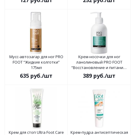
127
руб.
/шт
252
руб.
/шт
Мусс-автозагар для ног PRO
Крем-носочки для ног
FOOT “Жидкие колготки”
ланолиновый PRO FOOT
175мл
“Восстановление и питание”
300мл
635
руб.
/шт
389
руб.
/шт
Крем для стоп Ultra Foot Care
Крем-пудра антисептическая