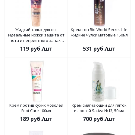
Жидкий тальк для ног
Крем-тон Bio World Secret Life
Идеальные ножки защита от
жидкие чулки матовые 150мл
пота и неприятного запаха
100 мл
119
руб.
/шт
531
руб.
/шт
Крем против сухих мозолей
Крем смягчающий для пяток
Foot Care 100мл
и локтей Sativa №13, 50 мл
189
руб.
/шт
700
руб.
/шт