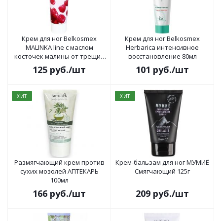
Крем для ног Belkosmex
Крем для ног Belkosmex
MALINKA line с маслом
Herbarica интенсивное
косточек малины от трещин
восстановление 80мл
и натоптышей 70г
125
руб.
/шт
101
руб.
/шт
ХИТ
ХИТ
Размягчающий крем против
Крем-бальзам для ног МУМИЁ
сухих мозолей АПТЕКАРЬ
Смягчающий 125г
100мл
166
руб.
/шт
209
руб.
/шт