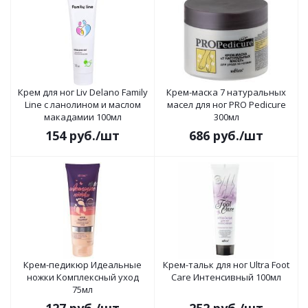
Крем для ног Liv Delano Family
Крем-маска 7 натуральных
Line с ланолином и маслом
масел для ног PRO Pedicure
макадамии 100мл
300мл
154
руб.
/шт
686
руб.
/шт
Крем-педикюр Идеальные
Крем-тальк для ног Ultra Foot
ножки Комплексный уход
Care Интенсивный 100мл
75мл