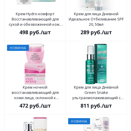
Крем Hydro-комфорт
Крем для лица Дневной
Восстанавливающий для
Идеальное Отбеливание SPF
сухой и обезвоженной кожи
20, 50мл
лица HydroDERM Сила
498
руб.
/шт
289
руб.
/шт
Увлажнения 50мл
НОВИНКА
Крем ночной
Крем для лица Дневной
восстанавливающий для
Green Snake
кожи лица, склонной к
ультраомолаживающий с
покраснениям Стоп купероз
пептидом змеиного яда 50+,
472
руб.
/шт
811
руб.
/шт
50мл
50г
НОВИНКА