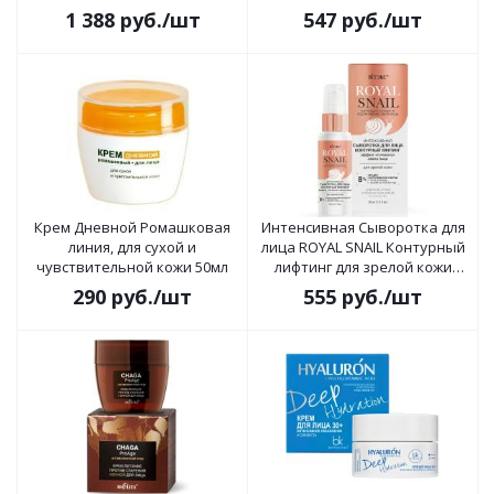
LuxCare VIP 50 мл
1 388
руб.
/шт
547
руб.
/шт
Крем Дневной Ромашковая
Интенсивная Сыворотка для
линия, для сухой и
лица ROYAL SNAIL Контурный
чувствительной кожи 50мл
лифтинг для зрелой кожи
30мл
290
руб.
/шт
555
руб.
/шт