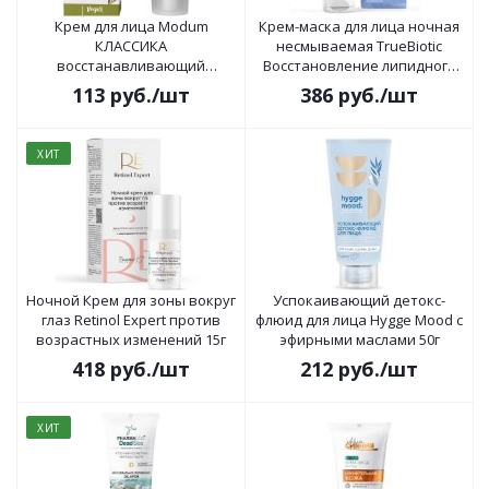
Крем для лица Modum
Крем-маска для лица ночная
КЛАССИКА
несмываемая TrueBiotic
восстанавливающий
Восстановление липидного
Оливковый 50г
баланса 60г
113
руб.
/шт
386
руб.
/шт
ХИТ
Ночной Крем для зоны вокруг
Успокаивающий детокс-
глаз Retinol Expert против
флюид для лица Hygge Mood с
возрастных изменений 15г
эфирными маслами 50г
418
руб.
/шт
212
руб.
/шт
ХИТ