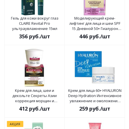
Гель для кожи вокруг глаз
Моделирующий крем-
CLAIRE Revital Pro
лифтинг для лица и шеи SPF
ультраувлажнение 15мл
15 Дневной 50+ Гиалурон
GOLD 45мл
356
руб.
/шт
446
руб.
/шт
Крем для лица, шеи и
Крем для лица 60+ HYALURON
декольте Секреты Азии
Deep Hydration Интенсивное
коррекция морщин и
увлажнение и омоложение
контуров лица, дневной 50+,
48г
412
руб.
/шт
259
руб.
/шт
45мл
АКЦИЯ