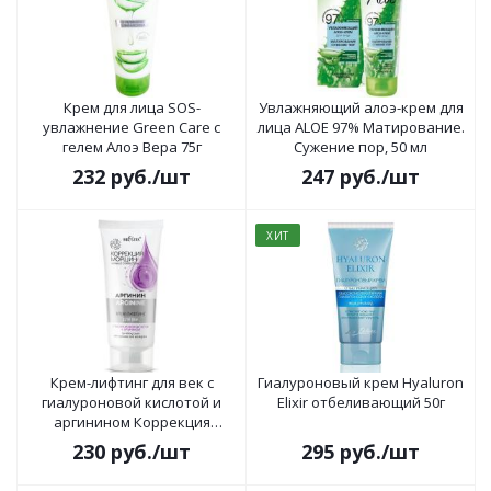
Крем для лица SOS-
Увлажняющий алоэ-крем для
увлажнение Green Care с
лица ALOE 97% Матирование.
гелем Алоэ Вера 75г
Сужение пор, 50 мл
232
руб.
/шт
247
руб.
/шт
ХИТ
Крем-лифтинг для век с
Гиалуроновый крем Hyaluron
гиалуроновой кислотой и
Elixir отбеливающий 50г
аргинином Коррекция
морщин. Аргинин 20мл
230
руб.
/шт
295
руб.
/шт