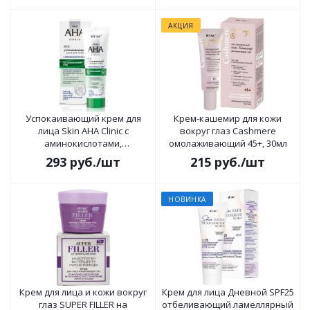
АКЦИЯ
Успокаивающий крем для
Крем-кашемир для кожи
лица Skin AHA Clinic с
вокруг глаз Cashmere
аминокислотами,
омолаживающий 45+, 30мл
постпилинговый уход SPF 15,
293
руб.
/шт
215
руб.
/шт
50 мл
НОВИНКА
Крем для лица и кожи вокруг
Крем для лица Дневной SPF25
глаз SUPER FILLER на
отбеливающий ламеллярный