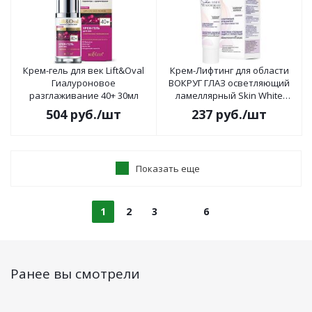
Крем-гель для век Lift&Oval
Крем-Лифтинг для области
Гиалуроновое
ВОКРУГ ГЛАЗ осветляющий
разглаживание 40+ 30мл
ламеллярный Skin White
Белоснежная Кожа 30мл
504
руб.
/шт
237
руб.
/шт
Показать еще
1
2
3
6
Ранее вы смотрели