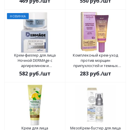
469
руб.
/шт
550
руб.
/шт
НОВИНКА
Крем-филлер для лица
Комплексный крем-уход
Ночной DERMAge с
против морщин
аргирелином и
припухлостей и темных
ниацинамидом 50мл
кругов для кожи вокруг глаз
582
руб.
/шт
283
руб.
/шт
50+ Гиалурон GOLD 20мл
Крем для лица
МезоКрем-бустер для лица