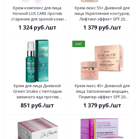
Крем-комплекс для лица
Крем-люкс 55+ Дневной для
Ночной LUX CARE против
лица Укрепление контуров,
старения для зрелой кожи
Лифтинг-эффект SPF 20
45мл
LuxCare VIP 50 мл
1 324
руб.
/шт
1 379
руб.
/шт
ХИТ
Крем для лица Дневной
Крем-люкс 45+ Дневной для
Green Snake с пептидом
лица Заполнение морщин,
змеиного яда против
Плампер-эффект SPF 20
глубоких морщин 60+, 50г
LuxCare VIP 50мл
851
руб.
/шт
1 379
руб.
/шт