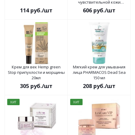
чувствительной кожи
CeraDermа Sensitivity Control
114
руб.
/шт
606
руб.
/шт
50мл
Крем для век Hemp green
Мягкий крем для умывания
Stop припухлости и морщины
лица PHARMACOS Dead Sea
20мл
150 мл
305
руб.
/шт
208
руб.
/шт
ХИТ
ХИТ