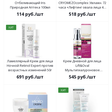
Отбеливающий Iris
CRYOMEZOcomplex Увлажн. 72
Природная Аптека 100мл
часа +Лифтинг овала лица 40-
50 лет 50мл
114
руб.
/шт
518
руб.
/шт
ХИТ
Ламеллярный Крем для лица
Крем Дневной для лица
Ночной Retinol Expert против
Lift&Oval
возрастных изменений 50г
Мультигиалуроновое
подтягивание 40+ 50мл
691
руб.
/шт
545
руб.
/шт
ХИТ