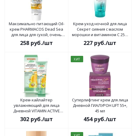
Максимально питающий Oil-
Крем-уход ночной для лица
крем PHARMACOS Dead Sea
Секрет сияния с маслом
для лица для сухой, очень
морошки и витамином С 25+,
сухой и атопичной кожи 75 мл
50мл
258
руб.
/шт
227
руб.
/шт
ХИТ
Крем-хайлайтер
Суперлифтинг крем для лица
увлажняющий для лица
Дневной ГИАЛУРОН LIFT 55+,
Дневной VITAMIN ACTIVE
45 мл
SPF15, 40мл
302
руб.
/шт
454
руб.
/шт
ХИТ