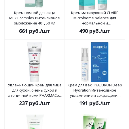
Крем ночной для лица
Крем матирующий CLAIRE
MEZOcomplex Интенсивное
Microbiome balance для
омоложение 40+, 50 мл
нормальной и
комбинированной кожи 50мл
661
руб.
/шт
490
руб.
/шт
Увлажняющий крем для лица
Крем для век HYALURON Deep
для сухой, очень сухой и
Hydration Интенсивное
атопичной кожи PHARMACos
увлажнение и сокращение
Pantenol Urea 50мл
морщин 30г
237
руб.
/шт
191
руб.
/шт