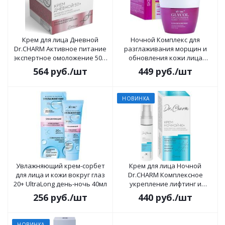
Крем для лица Дневной
Ночной Комплекс для
Dr.CHARM Активное питание
разглаживания морщин и
экспертное омоложение 50+,
обновления кожи лица
48г
GLYCOL Омоложение Кожи 45
564
руб.
/шт
449
руб.
/шт
мл
НОВИНКА
Увлажняющий крем-сорбет
Крем для лица Ночной
для лица и кожи вокруг глаз
Dr.CHARM Комплексное
20+ UltraLong день-ночь 40мл
укрепление лифтинг и
восстановление 40+, 30г
256
руб.
/шт
440
руб.
/шт
НОВИНКА