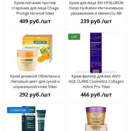
Крем-питание против
Крем для лица 30+ HYALURON
старения для лица Chaga
Deep Hydration Интенсивное
ProAge Ночной 50мл
увлажнение и свежесть 48г
409
руб.
/шт
239
руб.
/шт
ХИТ
Крем дневной Облепиха и
Крем-филлер для век ANTI-
Липовый цвет для сухой и
AGE CLAIRE Cosmetics Collagen
нормальной кожи 50мл
Active Pro 15мл
292
руб.
/шт
466
руб.
/шт
НОВИНКА