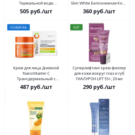
Термальной воде
Skin White Белоснежная Кожа
Глобальное омоложение и
50мл
505
руб.
/шт
360
руб.
/шт
интенсивное
восстановление упругости
70+, день/ночь 45мл
НОВИНКА
ХИТ
Крем для лица Дневной
Суперлифтинг крем-филлер
NanoVitamin С
для кожи вокруг глаз и губ
Трансдермальный с
ГИАЛУРОН LIFT 55+, 20 мл
липосомами 50г
487
руб.
/шт
290
руб.
/шт