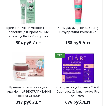
Крем точечный мгновенного
Крем для лица Belita Young
действия для проблемных
Безупречная кожа 50 мл
зон лица Belita Young Skin
20мл
304
руб.
/шт
188
руб.
/шт
ХИТ
Крем-экстрапитание для
Крем для лица Ночной CLAIRE
лица Ночной ЭКСТРАПИТАНИЕ
Cosmetics Collagen Active Pro
Coconut Oil 50мл
55+, 50мл
317
руб.
/шт
676
руб.
/шт