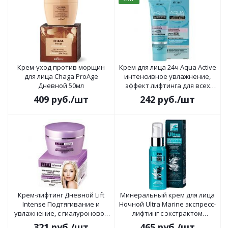
Крем-уход против морщин
Крем для лица 24ч Aqua Active
для лица Chaga ProAge
интенсивное увлажнение,
Дневной 50мл
эффект лифтинга для всех
типов кожи 50мл
409
руб.
/шт
242
руб.
/шт
Крем-лифтинг Дневной Lift
Минеральный крем для лица
Intense Подтягивание и
Ночной Ultra Marinе экспресс-
увлажнение, с гиалуроновой
лифтинг с экстрактом
кислотой и имбирём 45мл
водорослей и черной икры
321
руб.
/шт
465
руб.
/шт