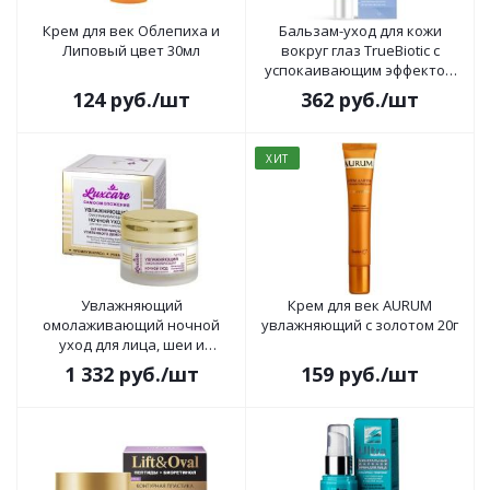
Крем для век Облепиха и
Бальзам-уход для кожи
Липовый цвет 30мл
вокруг глаз TrueBiotic с
успокаивающим эффектом
20г
124
руб.
/шт
362
руб.
/шт
ХИТ
Увлажняющий
Крем для век AURUM
омолаживающий ночной
увлажняющий с золотом 20г
уход для лица, шеи и
декольте, Крем-маска 2в1
1 332
руб.
/шт
159
руб.
/шт
LUX CARE 45мл