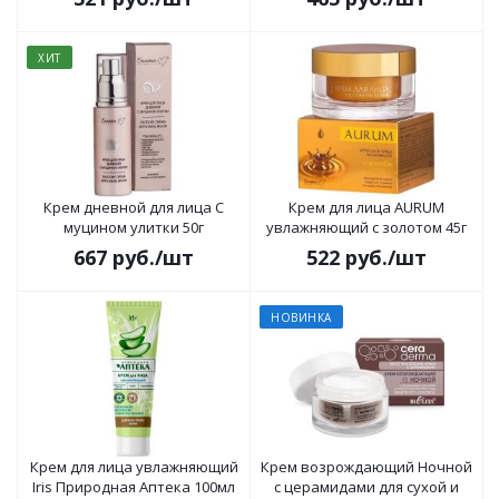
50г
ХИТ
Крем дневной для лица С
Крем для лица AURUM
муцином улитки 50г
увлажняющий с золотом 45г
667
руб.
/шт
522
руб.
/шт
НОВИНКА
Крем для лица увлажняющий
Крем возрождающий Ночной
Iris Природная Аптека 100мл
с церамидами для сухой и