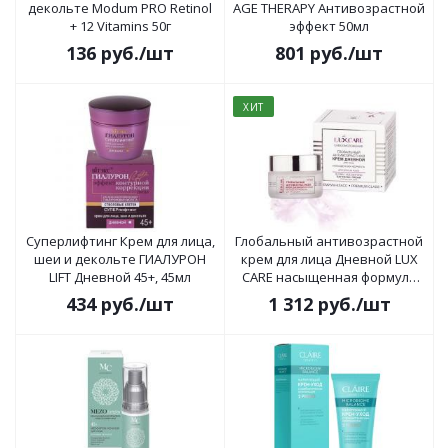
декольте Modum PRO Retinol
AGE THERAPY Антивозрастной
+ 12 Vitamins 50г
эффект 50мл
136
руб.
/шт
801
руб.
/шт
ХИТ
Суперлифтинг Крем для лица,
Глобальный антивозрастной
шеи и декольте ГИАЛУРОН
крем для лица Дневной LUX
LIFT Дневной 45+, 45мл
CARE насыщенная формула
45мл
434
руб.
/шт
1 312
руб.
/шт