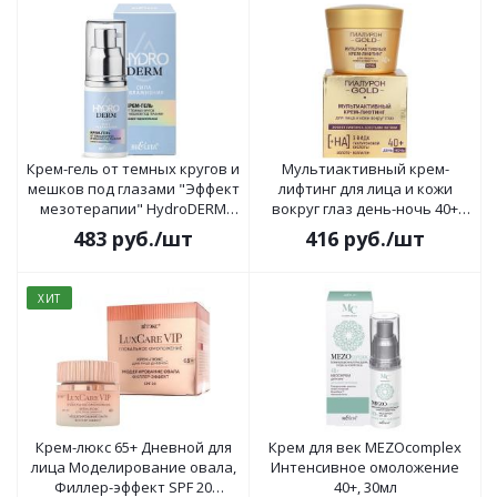
Крем-гель от темных кругов и
Мультиактивный крем-
мешков под глазами "Эффект
лифтинг для лица и кожи
мезотерапии" HydroDERM
вокруг глаз день-ночь 40+
Сила Увлажнения 30мл
Гиалурон GOLD 45мл
483
руб.
/шт
416
руб.
/шт
ХИТ
Крем-люкс 65+ Дневной для
Крем для век MEZOcomplex
лица Моделирование овала,
Интенсивное омоложение
Филлер-эффект SPF 20
40+, 30мл