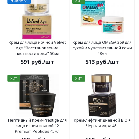
НОВИНКА
ХИТ
Крем для лица ночной Velvet
Крем для лица OMEGA 369 для
Age "Восстановление
сухой и чувствительной кожи
плотности кожи" 50мл
48мл
591
руб.
/шт
513
руб.
/шт
ХИТ
ХИТ
Пептидный Крем-Prestige для
Крем-лифтинг Дневной BIO +
лица и шеи ночной 12
Черная икра 45г
Premium Peptides 45мл