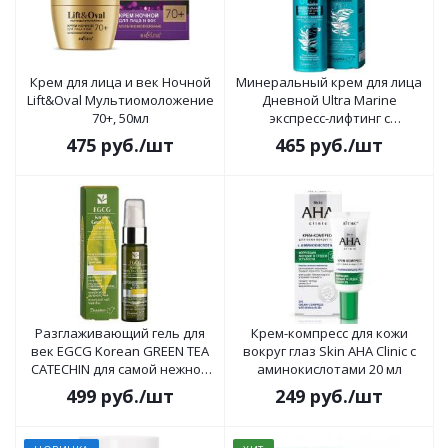
Крем для лица и век Ночной
Минеральный крем для лица
Lift&Oval Мультиомоложение
Дневной Ultra Marinе
70+, 50мл
экспресс-лифтинг с
экстрактом водорослей и
475
руб.
/шт
465
руб.
/шт
черной икры 50г
Разглаживающий гель для
Крем-компресс для кожи
век EGCG Korean GREEN TEA
вокруг глаз Skin AHA Clinic с
CATECHIN для самой нежной
аминокислотами 20 мл
кожи 30 мл
499
руб.
/шт
249
руб.
/шт