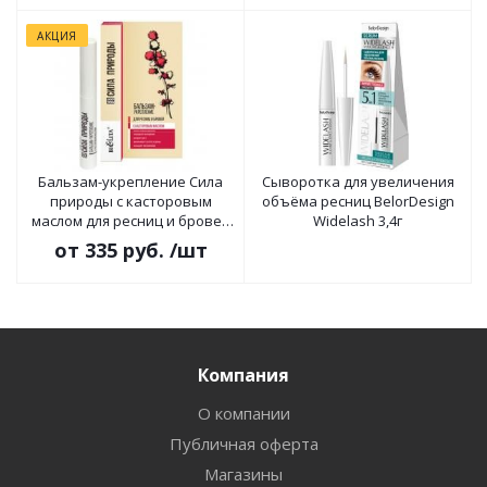
АКЦИЯ
Бальзам-укрепление Сила
Сыворотка для увеличения
природы с касторовым
объёма ресниц BelorDesign
маслом для ресниц и бровей
Widelash 3,4г
6мл
от
335 руб.
/шт
Компания
О компании
Публичная оферта
Магазины