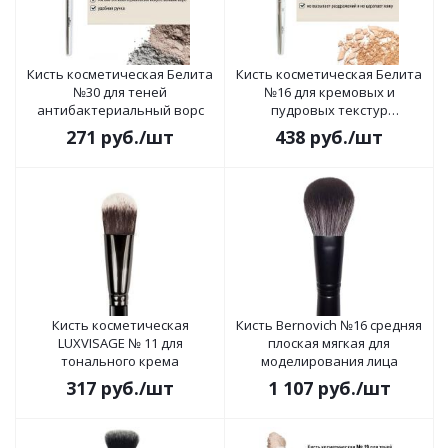
Кисть косметическая Белита
Кисть косметическая Белита
№30 для теней
№16 для кремовых и
антибактериальный ворс
пудровых текстур
антибактериальный ворс
271
руб.
/шт
438
руб.
/шт
Кисть косметическая
Кисть Bernovich №16 средняя
LUXVISAGE № 11 для
плоская мягкая для
тонального крема
моделирования лица
317
руб.
/шт
1 107
руб.
/шт