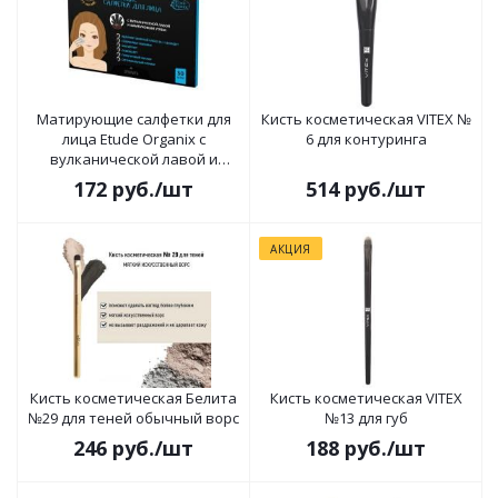
Матирующие салфетки для
Кисть косметическая VITEX №
лица Etude Organix с
6 для контуринга
вулканической лавой и
бамбуковым углем
172
руб.
/шт
514
руб.
/шт
АКЦИЯ
Кисть косметическая Белита
Кисть косметическая VITEX
№29 для теней обычный ворс
№13 для губ
246
руб.
/шт
188
руб.
/шт