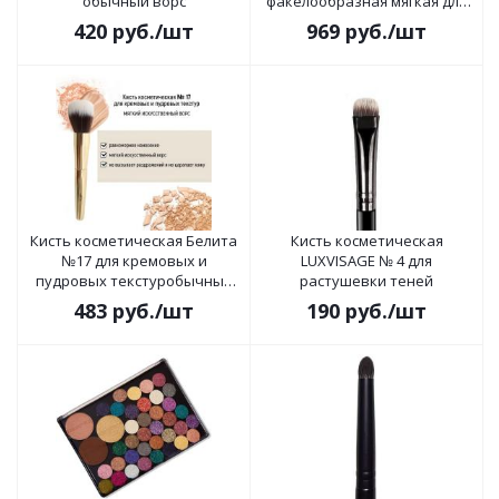
обычный ворс
факелообразная мягкая для
хайлайтера
420
руб.
/шт
969
руб.
/шт
Кисть косметическая Белита
Кисть косметическая
№17 для кремовых и
LUXVISAGE № 4 для
пудровых текстуробычный
растушевки теней
ворс
483
руб.
/шт
190
руб.
/шт