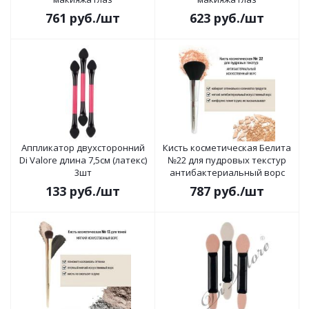
761
руб.
/шт
623
руб.
/шт
Аппликатор двухсторонний
Кисть косметическая Белита
Di Valore длина 7,5см (латекс)
№22 для пудровых текстур
3шт
антибактериальный ворс
133
руб.
/шт
787
руб.
/шт