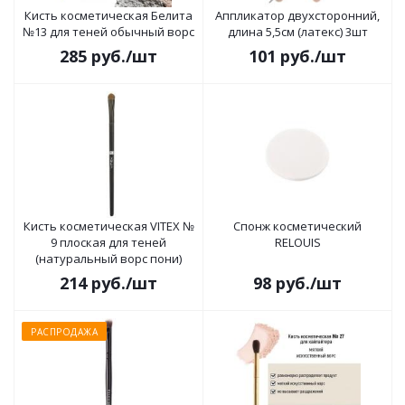
Кисть косметическая Белита
Аппликатор двухсторонний,
№13 для теней обычный ворс
длина 5,5см (латекс) 3шт
285
руб.
/шт
101
руб.
/шт
Кисть косметическая VITEX №
Спонж косметический
9 плоская для теней
RELOUIS
(натуральный ворс пони)
214
руб.
/шт
98
руб.
/шт
РАСПРОДАЖА