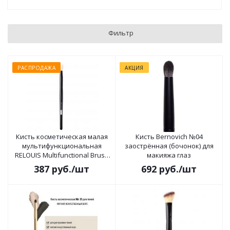
Фильтр
РАСПРОДАЖА
АКЦИЯ
Кисть косметическая малая
Кисть Bernovich №04
мультифункциональная
заострённая (бочонок) для
RELOUIS Multifunctional Brush
макияжа глаз
S №7
387
руб.
/шт
692
руб.
/шт