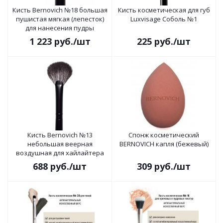
Кисть Bernovich №18 большая
Кисть косметическая для губ
пушистая мягкая (лепесток)
Luxvisage Соболь №1
для нанесения пудры
1 223
руб.
/шт
225
руб.
/шт
Кисть Bernovich №13
Спонж косметический
небольшая веерная
BERNOVICH капля (бежевый)
воздушная для хайлайтера
688
руб.
/шт
309
руб.
/шт