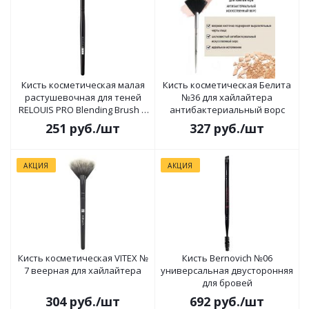
Кисть косметическая малая
Кисть косметическая Белита
растушевочная для теней
№36 для хайлайтера
RELOUIS PRO Blending Brush S
антибактериальный ворс
№10
251
руб.
/шт
327
руб.
/шт
АКЦИЯ
АКЦИЯ
Кисть косметическая VITEX №
Кисть Bernovich №06
7 веерная для хайлайтера
универсальная двусторонняя
для бровей
304
руб.
/шт
692
руб.
/шт