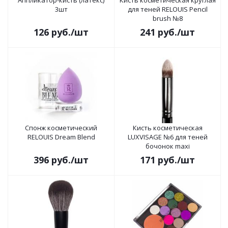
Аппликатор-кисть (латекс)
Кисть косметическая круглая
3шт
для теней RELOUIS Pencil
brush №8
126
руб.
/шт
241
руб.
/шт
Спонж косметический
Кисть косметическая
RELOUIS Dream Blend
LUXVISAGE №6 для теней
бочонок maxi
396
руб.
/шт
171
руб.
/шт