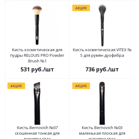
АКЦИЯ
Кисть косметическая для
Кисть косметическая VITEX №
пудры RELOUIS PRO Powder
5 для румян дуофибра
Brush №1
531
руб.
/шт
736
руб.
/шт
АКЦИЯ
АКЦИЯ
Кисть Bernovich №07
Кисть Bernovich №03
скошенная тонкая для
маленькая плоская для
макияжа глаз
макияжа глаз