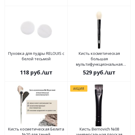
Пуховка для пудры RELOUIS с
Кисть косметическая
белой тесьмой
большая
мультифункциональная
RELOUIS Multifunctional brush L
118
руб.
/шт
529
руб.
/шт
№2
АКЦИЯ
Кисть косметическая Белита
Кисть Bernovich №08
№20 для теней
универсальная плоская