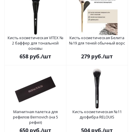
Кисть косметическая VITEX №
Кисть косметическая Белита
2 баффер для тональной
№19 для теней обычный ворс
основы
658
руб.
/шт
279
руб.
/шт
Магнитная палетка для
Кисть косметическая №11
рефилов Bernovich (на 5
дуофибра RELOUIS
рефил)
650
руб.
/шт
504
руб.
/шт