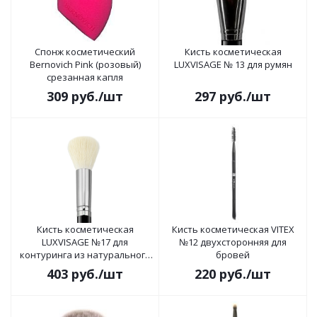
Спонж косметический
Кисть косметическая
Bernovich Pink (розовый)
LUXVISAGE № 13 для румян
срезанная капля
309
руб.
/шт
297
руб.
/шт
Кисть косметическая
Кисть косметическая VITEX
LUXVISAGE №17 для
№12 двухсторонняя для
контуринга из натурального
бровей
ворса
403
руб.
/шт
220
руб.
/шт