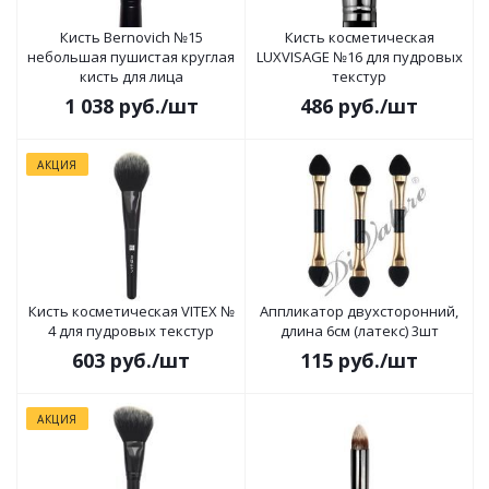
Кисть Bernovich №15
Кисть косметическая
небольшая пушистая круглая
LUXVISAGE №16 для пудровых
кисть для лица
текстур
1 038
руб.
/шт
486
руб.
/шт
АКЦИЯ
Кисть косметическая VITEX №
Аппликатор двухсторонний,
4 для пудровых текстур
длина 6см (латекс) 3шт
603
руб.
/шт
115
руб.
/шт
АКЦИЯ