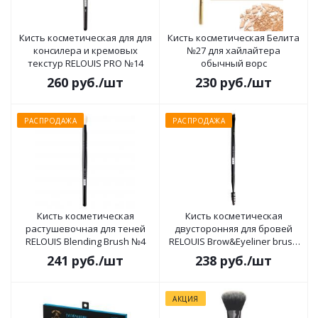
Кисть косметическая для для
Кисть косметическая Белита
консилера и кремовых
№27 для хайлайтера
текстур RELOUIS PRO №14
обычный ворс
260
руб.
/шт
230
руб.
/шт
РАСПРОДАЖА
РАСПРОДАЖА
Кисть косметическая
Кисть косметическая
растушевочная для теней
двусторонняя для бровей
RELOUIS Blending Brush №4
RELOUIS Brow&Eyeliner brush
№6
241
руб.
/шт
238
руб.
/шт
АКЦИЯ