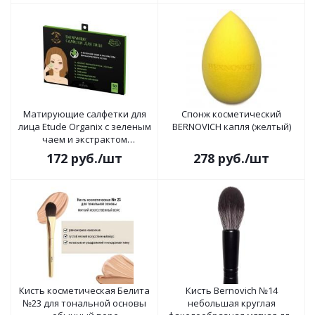
Матирующие салфетки для
Спонж косметический
лица Etude Organix с зеленым
BERNOVICH капля (желтый)
чаем и экстрактом
вулканического пепла
172
руб.
/шт
278
руб.
/шт
Кисть косметическая Белита
Кисть Bernovich №14
№23 для тональной основы
небольшая круглая