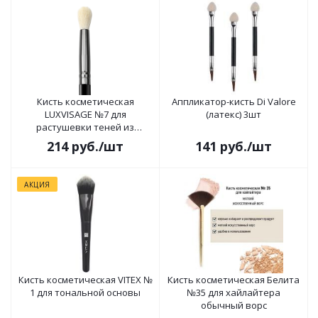
Кисть косметическая
Аппликатор-кисть Di Valore
LUXVISAGE №7 для
(латекс) 3шт
растушевки теней из
натурального ворса
214
руб.
/шт
141
руб.
/шт
АКЦИЯ
Кисть косметическая VITEX №
Кисть косметическая Белита
1 для тональной основы
№35 для хайлайтера
обычный ворс