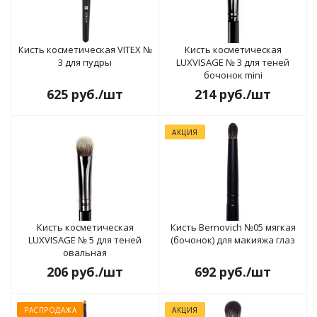
Кисть косметическая VITEX №
Кисть косметическая
3 для пудры
LUXVISAGE № 3 для теней
бочонок mini
625
руб.
/шт
214
руб.
/шт
АКЦИЯ
Кисть косметическая
Кисть Bernovich №05 мягкая
LUXVISAGE № 5 для теней
(бочонок) для макияжа глаз
овальная
206
руб.
/шт
692
руб.
/шт
РАСПРОДАЖА
АКЦИЯ