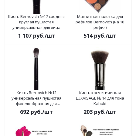
Кисть Bernovich №17 средняя
Магнитная палетка для
круглая пушистая
рефилов Bernovich (на 18
универсальная для лица
рефил)
1 107
руб.
/шт
514
руб.
/шт
Кисть Bernovich №12
Кисть косметическая
универсальная пушистая
LUXVISAGE № 14 для тона
факелообразная для
Kabuki
макияжа глаз
692
руб.
/шт
203
руб.
/шт