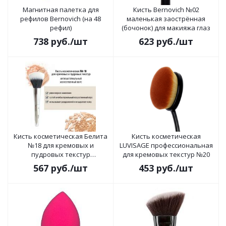
Магнитная палетка для
Кисть Bernovich №02
рефилов Bernovich (на 48
маленькая заострённая
рефил)
(бочонок) для макияжа глаз
738
руб.
/шт
623
руб.
/шт
Кисть косметическая Белита
Кисть косметическая
№18 для кремовых и
LUVISAGE профессиональная
пудровых текстур
для кремовых текстур №20
антибактериальный ворс
567
руб.
/шт
453
руб.
/шт