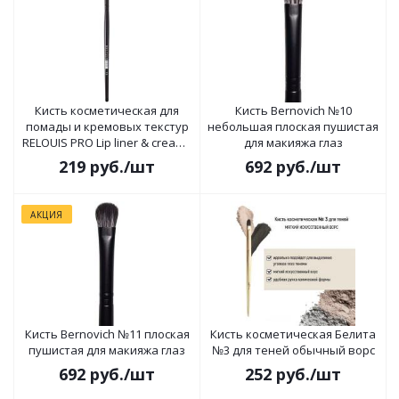
Кисть косметическая для
Кисть Bernovich №10
помады и кремовых текстур
небольшая плоская пушистая
RELOUIS PRO Lip liner & creamy
для макияжа глаз
textures brush №13
219
руб.
/шт
692
руб.
/шт
АКЦИЯ
Кисть Bernovich №11 плоская
Кисть косметическая Белита
пушистая для макияжа глаз
№3 для теней обычный ворс
692
руб.
/шт
252
руб.
/шт