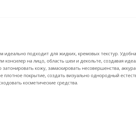
сом идеально подходит для жидких, кремовых текстур. Удобн
 консилер на лицо, область шеи и декольте, создавая иде
о затонировать кожу, замаскировать несовершенства, аккур
ее плотное покрытие, создать визуально однородный естес
сходовать косметические средства.