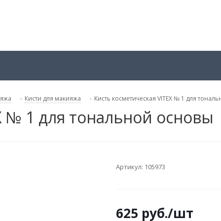
ияжа
-
Кисти для макияжа
-
Кисть косметическая VITEX № 1 для тонал
X № 1 для тональной основы
Артикул:
105973
625
руб.
/шт