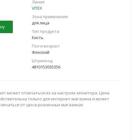
Линия
VITEX
Зона применения
для лица
ну
Тип продукта
Кисть
Пол и возраст
Женский
Штрихкод
4810153035356
вет может отличаться из-за настроек монитора. Цена
ействительна только для интернет-магазина и может
тличаться от цен в розничных магазинах