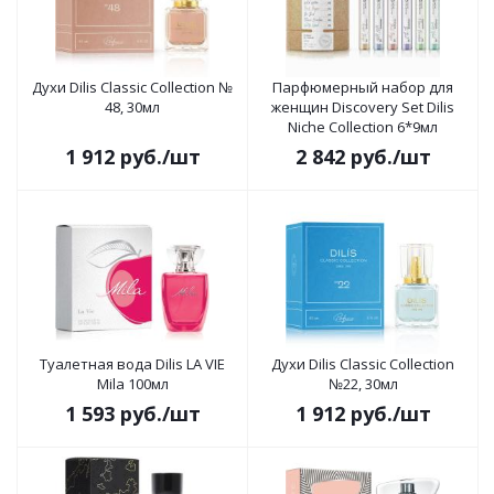
Духи Dilis Classic Collection №
Парфюмерный набор для
48, 30мл
женщин Discovery Set Dilis
Niche Collection 6*9мл
1 912
руб.
/шт
2 842
руб.
/шт
Туалетная вода Dilis LA VIE
Духи Dilis Classic Collection
Mila 100мл
№22, 30мл
1 593
руб.
/шт
1 912
руб.
/шт