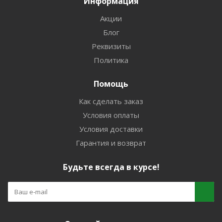
Информация
Акции
Блог
Реквизиты
Политика
Помощь
Как сделать заказ
Условия оплаты
Условия доставки
Гарантия и возврат
Будьте всегда в курсе!