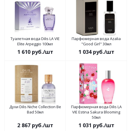
Туалетная вода Dilis LA VIE
Парфюмерная вода Azalia
Elite Arpeggio 100мл
"Good Girl" 30мл
1 610
руб.
/шт
1 034
руб.
/шт
Духи Dilis Niche Collection Be
Парфюмерная вода Dilis LA
Bad 50мл
VIE Estina Sakura Blooming
50мл
2 867
руб.
/шт
1 031
руб.
/шт