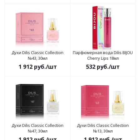
Духи Dilis Classic Collection
Парфюмерная вода Dilis BIJOU
№43, 30мл
Cherry Lips 18мл
1 912
руб.
/шт
532
руб.
/шт
Духи Dilis Classic Collection
Духи Dilis Classic Collection
№47, 30мл
№13, 30мл
1 912
руб.
/шт
1 912
руб.
/шт