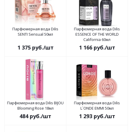
Парфюмерная вода Dilis
Парфюмерная вода Dilis
SENTI Sensual 50мл
ESSENCE OF THE WORLD
California 60мл
1 375
руб.
/шт
1 166
руб.
/шт
Парфюмерная вода Dilis BIJOU
Парфюмерная вода Dilis
Blooming Rose 18мл
L`ONDE EMMI 50мл
484
руб.
/шт
1 293
руб.
/шт