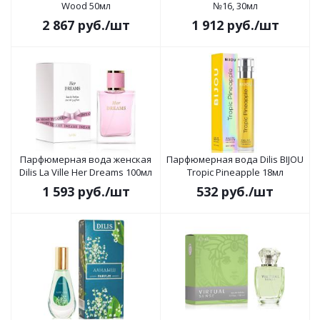
Wood 50мл
№16, 30мл
2 867
руб.
/шт
1 912
руб.
/шт
Парфюмерная вода женская
Парфюмерная вода Dilis BIJOU
Dilis La Ville Her Dreams 100мл
Tropic Pineapple 18мл
1 593
руб.
/шт
532
руб.
/шт