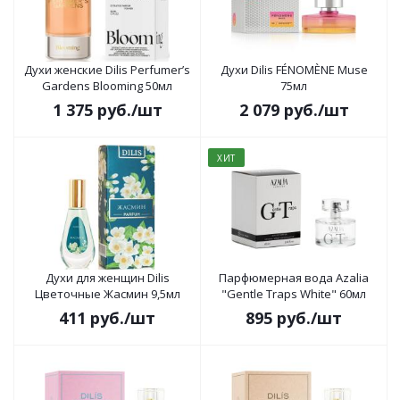
Духи женские Dilis Perfumer’s
Духи Dilis FÉNOMÈNE Muse
Gardens Blooming 50мл
75мл
1 375
руб.
/шт
2 079
руб.
/шт
ХИТ
Духи для женщин Dilis
Парфюмерная вода Azalia
Цветочные Жасмин 9,5мл
"Gentle Traps White" 60мл
411
руб.
/шт
895
руб.
/шт