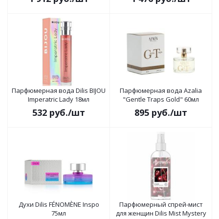
Парфюмерная вода Dilis BIJOU
Парфюмерная вода Azalia
Imperatric Lady 18мл
"Gentle Traps Gold" 60мл
532
руб.
/шт
895
руб.
/шт
Духи Dilis FÉNOMÈNE Inspo
Парфюмерный спрей-мист
75мл
для женщин Dilis Mist Mystery