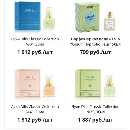
Духи Dilis Classic Collection
Парфюмерная вода Azalia
№01, 30мл
"Opium Hypnotic Fleur" 50мл
1 912
руб.
/шт
799
руб.
/шт
Духи Dilis Classic Collection
Духи Dilis Classic Collection
№41, 30мл
№39, 30мл
1 912
руб.
/шт
1 887
руб.
/шт