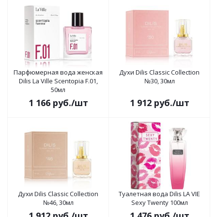
Парфюмерная вода женская
Духи Dilis Classic Collection
Dilis La Ville Scentopia F.01,
№30, 30мл
50мл
1 166
руб.
/шт
1 912
руб.
/шт
Духи Dilis Classic Collection
Туалетная вода Dilis LA VIE
№46, 30мл
Sexy Twenty 100мл
1 912
руб.
/шт
1 476
руб.
/шт