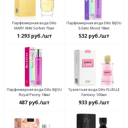
Парфюмерная вода Dilis
Парфюмерная вода Dilis BIJOU
MARY ANN Sorbet 75мл
Eclatic Mood 18мл
1 293
руб.
/шт
532
руб.
/шт
Парфюмерная вода Dilis BIJOU
Туалетная вода Dilis FLUELLE
Royal Peony 18мл
Fantasy 100мл
487
руб.
/шт
933
руб.
/шт