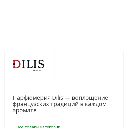
1 476
руб.
/шт
1 484
руб.
/шт
1 593
ру
Парфюмерия Dilis — воплощение
французских традиций в каждом
аромате
Все товары категории