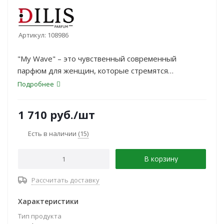
Артикул:
108986
"My Wave" – это чувственный современный
парфюм для женщин, которые стремятся
следовать своему пути. Аромат вдохновлен духом
Подробнее
путешествия и новых возможностей. Старт
парфюмерной пирамиды My Wave манит
1 710
руб.
/шт
свежестью бергамота и зеленых нот в сочетании с
нежными аккордами апельсинового цвета.
Есть в наличии
(15)
В корзину
Рассчитать доставку
Характеристики
Тип продукта