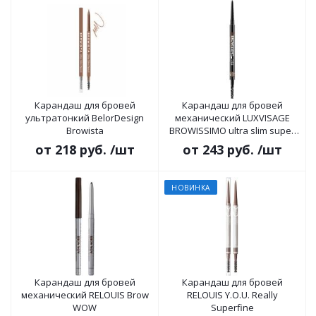
Карандаш для бровей
Карандаш для бровей
ультратонкий BelorDesign
механический LUXVISAGE
Browista
BROWISSIMO ultra slim super
stay 24H
от
218 руб.
/шт
от
243 руб.
/шт
НОВИНКА
Карандаш для бровей
Карандаш для бровей
механический RELOUIS Brow
RELOUIS Y.O.U. Really
WOW
Superfine