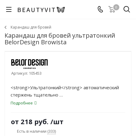
0
Карандаш для бровей
Карандаш для бровей ультратонкий
BelorDesign Browista
Артикул:
105453
<strong>Ультратонкий</strong> автоматический
стержень тщательно
прорабатывает каждый волосок по линии роста и
Подробнее
заполняет недостающими
пустоты, создавая имитацию натуральных
от
218 руб.
/шт
волосков.
Есть в наличии
(333)