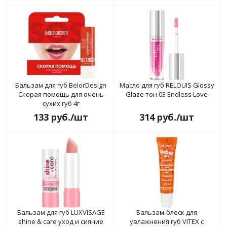
Бальзам для губ BelorDesign
Масло для губ RELOUIS Glossy
Скорая помощь для очень
Glaze тон 03 Endless Love
сухих губ 4г
133
руб.
/шт
314
руб.
/шт
Бальзам для губ LUXVISAGE
Бальзам-блеск для
shine & care уход и сияние
увлажнения губ VITEX с