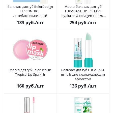
Бальзам для губ BelorDesign
Маска-бальзам для губ
LIP CONTROL
LUXVISAGE LIP ECSTASY
Антибактериальный
hyaluron & collagen тон 603
Mint
133
руб.
/шт
254
руб.
/шт
Маска для губ BelorDesign
Бальзам для губ LUXVISAGE
Тropical Lip Spa 4,8г
mint & care с охлаждающим
эффектом
160
руб.
/шт
136
руб.
/шт