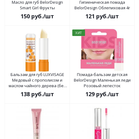
Масло для губ BelorDesign
Гигиеническая помада
Smart Girl Фрукты
BelorDesign Облепиховая 4г
150
руб.
/шт
121
руб.
/шт
ХИТ
Бальзам для губ LUXVISAGE
Помада-бальзам детская
Медовый с прополисом и
BelorDesign Маленькая леди
маслом чайного дерева (без
Розовый лепесток
блистера)
138
руб.
/шт
129
руб.
/шт