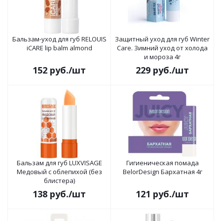
Бальзам-уход для губ RELOUIS
Защитный уход для губ Winter
iCARE lip balm almond
Care. Зимний уход от холода
и мороза 4г
152
руб.
/шт
229
руб.
/шт
Бальзам для губ LUXVISAGE
Гигиеническая помада
Медовый с облепихой (без
BelorDesign Бархатная 4г
блистера)
138
руб.
/шт
121
руб.
/шт