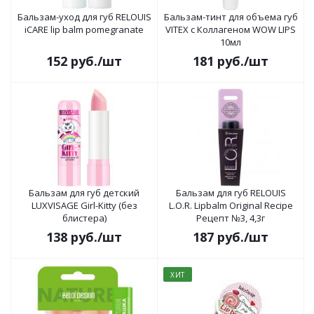
Бальзам-уход для губ RELOUIS
Бальзам-тинт для объема губ
iCARE lip balm pomegranate
VITEX с Коллагеном WOW LIPS
10мл
152
руб.
/шт
181
руб.
/шт
Бальзам для губ детский
Бальзам для губ RELOUIS
LUXVISAGE Girl-Kitty (без
L.O.R. Lipbalm Original Recipe
блистера)
Рецепт №3, 4,3г
138
руб.
/шт
187
руб.
/шт
ХИТ