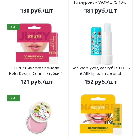
Гиалуроном WOW LIPS 10мл
138
руб.
/шт
181
руб.
/шт
ХИТ
Гигиеническая помада
Бальзам-уход для губ RELOUIS
BelorDesign Сочные губки 4г
iCARE lip balm coconut
121
руб.
/шт
152
руб.
/шт
ХИТ