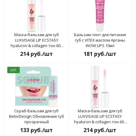
Маска-бальзам для губ
Бальзам-тинт для питания
LUXVISAGE LIP ECSTASY
губ с VITEX маслом Арганы
hyaluron & collagen тон 602
WOW LIPS 10мл
Peach
214
руб.
/шт
181
руб.
/шт
ХИТ
Скраб-бальзам для губ
Маска-бальзам для губ
BelorDesign Обновление губ
LUXVISAGE LIP ECSTASY
прозрачный
hyaluron & collagen тон 601
Rose
133
руб.
/шт
214
руб.
/шт