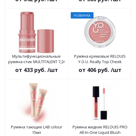
НОВИНКА
Мультифункциональные
Румяна кремовые RELOUIS
румяна-стик MULTITALENT 7,2г
Y.O.U. Really Top Cheek
от
433 руб.
/шт
от
406 руб.
/шт
Румяна тающие LAB colour
Румяна жидкие RELOUIS PRO
15мл
All-In-One Liquid Blush