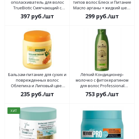
ополаскиватель для волос
типов волос Блеск и Питание
TrueBiotic Смягчающий с
Масло арганы + жидкий шелк
пробиотиком 190г
500мл
397
руб.
/шт
299
руб.
/шт
Бальзам-питание для сухих и
Лёгкий Кондиционер-
поврежденных волос
молочко с фитокератином
Облепиха и Липовый цвет
для волос Professional
450мл
Organic Hair Care 500мл
235
руб.
/шт
753
руб.
/шт
ХИТ