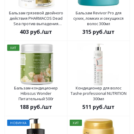
Бальзам грязевой двойного
Бальзам Revivor Pro для
действия PHARMACOS Dead
сухих, ломких и секущихся
Sea против выпадения
волос 300мл
волос, против перхоти 400 мл
403
руб.
/шт
315
руб.
/шт
ХИТ
Бальзам-кондиционер
Кондиционер для волос
Hibiscus Wonder
Tashe professional NUTRITION
Питательный 500г
300мл
188
руб.
/шт
511
руб.
/шт
НОВИНКА
ХИТ