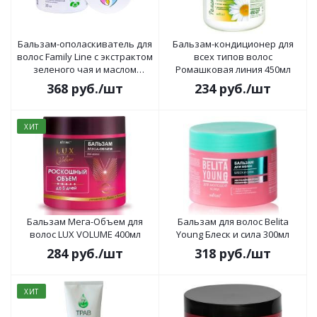
Бальзам-ополаскиватель для
Бальзам-кондиционер для
волос Family Line с экстрактом
всех типов волос
зеленого чая и маслом
Ромашковая линия 450мл
арганы 300 мл
368
руб.
/шт
234
руб.
/шт
ХИТ
Бальзам Мега-Объем для
Бальзам для волос Belita
волос LUX VOLUME 400мл
Young Блеск и сила 300мл
284
руб.
/шт
318
руб.
/шт
ХИТ