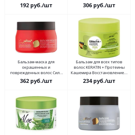
192
руб.
/шт
306
руб.
/шт
Бальзам-маска для
Бальзам для всех типов
окрашенных и
волос KERATIN + Протеины
поврежденных волос Сила
Кашемира Восстановление и
Гиалурона Окрашенные
объем 300мл
362
руб.
/шт
234
руб.
/шт
Волосы 300мл