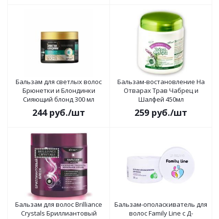
Бальзам для светлых волос
Бальзам-востановление На
Брюнетки и Блондинки
Отварах Трав Чабрец и
Сияющий блонд 300 мл
Шалфей 450мл
244
руб.
/шт
259
руб.
/шт
Бальзам для волос Brilliance
Бальзам-ополаскиватель для
Crystals Бриллиантовый
волос Family Line с Д-