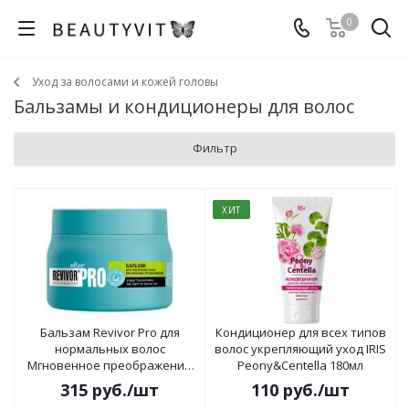
0
Уход за волосами и кожей головы
Бальзамы и кондиционеры для волос
Фильтр
ХИТ
Бальзам Revivor Pro для
Кондиционер для всех типов
нормальных волос
волос укрепляющий уход IRIS
Мгновенное преображение
Peony&Centella 180мл
300мл
315
руб.
/шт
110
руб.
/шт