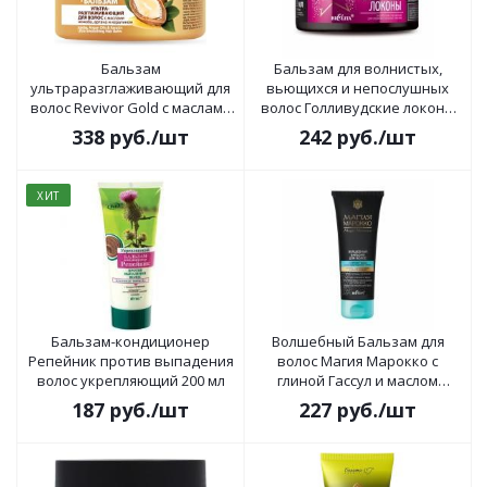
Бальзам
Бальзам для волнистых,
ультраразглаживающий для
вьющихся и непослушных
волос Revivor Gold с маслами
волос Голливудские локоны
жожоба, аргана и кератином
300мл
338
руб.
/шт
242
руб.
/шт
300мл
ХИТ
Бальзам-кондиционер
Волшебный Бальзам для
Репейник против выпадения
волос Магия Марокко с
волос укрепляющий 200 мл
глиной Гассул и маслом
черного тмина 200мл
187
руб.
/шт
227
руб.
/шт