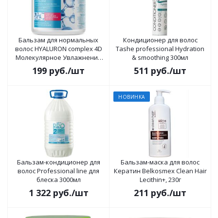
Бальзам для нормальных
Кондиционер для волос
волос HYALURON complex 4D
Tashe professional Hydration
Молекулярное Увлажнение
& smoothing 300мл
500г
199
руб.
/шт
511
руб.
/шт
НОВИНКА
Бальзам-кондиционер для
Бальзам-маска для волос
волос Professional line для
Кератин Belkosmex Clean Hair
блеска 3000мл
Lecithin+, 230г
1 322
руб.
/шт
211
руб.
/шт