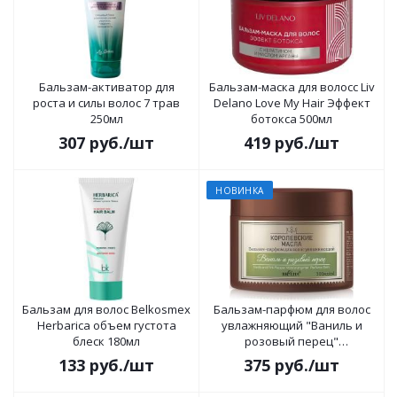
Бальзам-активатор для
Бальзам-маска для волосс Liv
роста и силы волос 7 трав
Delano Love My Hair Эффект
250мл
ботокса 500мл
307
руб.
/шт
419
руб.
/шт
НОВИНКА
Бальзам для волос Belkosmex
Бальзам-парфюм для волос
Herbarica объем густота
увлажняющий "Ваниль и
блеск 180мл
розовый перец"
Королевские масла 300мл
133
руб.
/шт
375
руб.
/шт