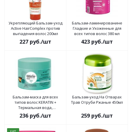
Укрепляющий Бальзам-уход
Бальзам-ламинированине
Active HairComplex против
Гладкие и Ухоженные для
выпадения волос 200мл
всех типов волос 380 мл
227
руб.
/шт
423
руб.
/шт
Бальзам-маска для всех
Бальзам-уход На Отварах
типов волос KERATIN +
Трав Отруби Ржаные 450мл
Термальная вода,
Двухуровневое
236
руб.
/шт
259
руб.
/шт
восстановление 300 мл
ХИТ