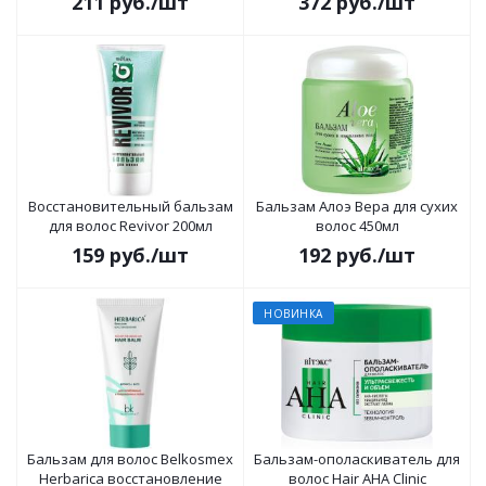
211
руб.
/шт
372
руб.
/шт
Восстановительный бальзам
Бальзам Алоэ Вера для cухих
для волос Revivor 200мл
волос 450мл
159
руб.
/шт
192
руб.
/шт
НОВИНКА
Бальзам для волос Belkosmex
Бальзам-ополаскиватель для
Herbarica восстановление
волос Hair AHA Clinic