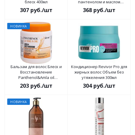
блеск 400мл
пантенолом и маслом
грецкого ореха 300мл
307
руб.
/шт
368
руб.
/шт
НОВИНКА
Бальзам для волос Блеск и
Кондиционер Revivor Pro для
Восстановление
жирных волос Объем без
Panthenol&Amla oil
утяжеления 300мл
провитамин В5, масло амлы
203
руб.
/шт
304
руб.
/шт
450 мл
НОВИНКА