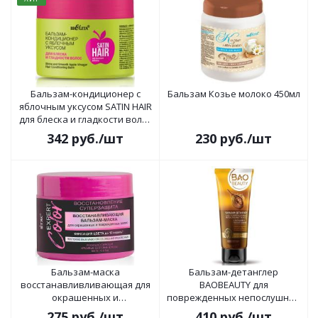
Бальзам-кондиционер с
Бальзам Козье молоко 450мл
яблочным уксусом SATIN HAIR
для блеска и гладкости волос
300мл
342
руб.
/шт
230
руб.
/шт
Бальзам-маска
Бальзам-детанглер
восстанавливливающая для
BAOBEAUTY для
окрашенных и
поврежденных непослушных
поврежденных волос EXPERT
волос 200г
275
руб.
/шт
410
руб.
/шт