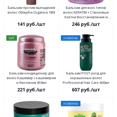
Бальзам против выпадения
Бальзам для всех типов
волос Oblepiha Organica 180г
волос KERATIN + Стволовые
Клетки Восстановление и
омоложение 300мл
141
руб.
/шт
246
руб.
/шт
ХИТ
НОВИНКА
Бальзам-кондиционер для
Бальзам POST-уход для
волос Кашемир с кашемиром
окрашенных волос
и биотином 450мл
Professional Hair Care 400мл
221
руб.
/шт
607
руб.
/шт
НОВИНКА