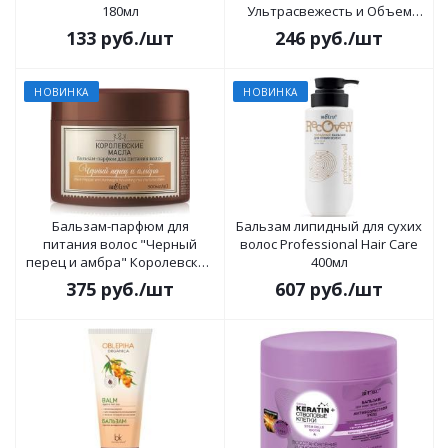
180мл
Ультрасвежесть и Объем
300мл
133
руб.
/шт
246
руб.
/шт
НОВИНКА
НОВИНКА
Бальзам-парфюм для
Бальзам липидный для сухих
питания волос "Черный
волос Professional Hair Care
перец и амбра" Королевские
400мл
масла 300мл
375
руб.
/шт
607
руб.
/шт