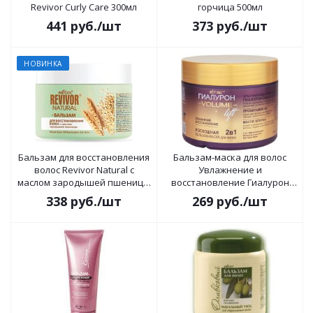
Revivor Curly Care 300мл
горчица 500мл
441
руб.
/шт
373
руб.
/шт
НОВИНКА
Бальзам для восстановления
Бальзам-маска для волос
волос Revivor Natural с
Увлажнение и
маслом зародышей пшеницы
восстановление Гиалурон
300мл
Volume Lift 300мл
338
руб.
/шт
269
руб.
/шт