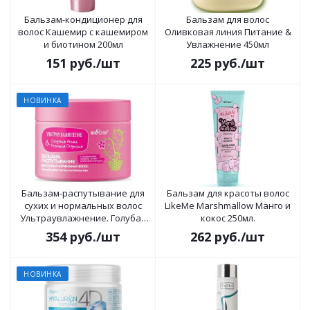
Бальзам-кондиционер для
Бальзам для волос
волос Кашемир с кашемиром
Оливковая линия Питание &
и биотином 200мл
Увлажнение 450мл
151
руб.
/шт
225
руб.
/шт
НОВИНКА
Бальзам-распутывание для
Бальзам для красоты волос
сухих и нормальных волос
LikeMe Marshmallow Манго и
Ультраувлажнение. Голубая
кокос 250мл.
агава & розовая опунция
354
руб.
/шт
262
руб.
/шт
300мл
НОВИНКА