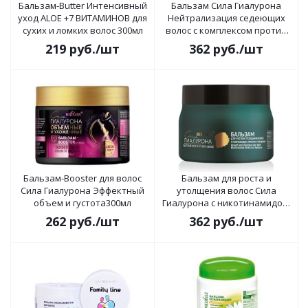
Бальзам-Butter Интенсивный
Бальзам Сила Гиалурона
уход ALOE +7 ВИТАМИНОВ для
Нейтрализация седеющих
сухих и ломких волос 300мл
волос с комплексом против
седины 300мл
219
руб.
/шт
362
руб.
/шт
Бальзам-Booster для волос
Бальзам для роста и
Сила Гиалурона Эффектный
утолщения волос Сила
объем и густота300мл
Гиалурона с никотинамидом,
биотином и гиалуроном
262
руб.
/шт
362
руб.
/шт
300мл