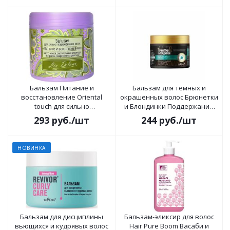
Бальзам Питание и
Бальзам для тёмных и
восстановление Oriental
окрашенных волос Брюнетки
touch для сильно
и Блондинки Поддержание
поврежденных волос 350мл
цвета 300 мл
293
руб.
/шт
244
руб.
/шт
НОВИНКА
Бальзам для дисциплины
Бальзам-эликсир для волос
вьющихся и кудрявых волос
Hair Pure Boom Васаби и