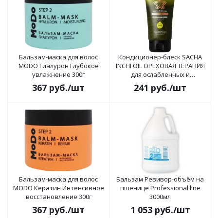
Бальзам-маска для волос
Кондиционер-блеск SACHA
MODO Гиалурон Глубокое
INCHI OIL ОРЕХОВАЯ ТЕРАПИЯ
увлажнение 300г
для ослабленных и
поврежденных волос 200гр
367
руб.
/шт
241
руб.
/шт
Бальзам-маска для волос
Бальзам Ревивор-объём на
MODO Кератин Интенсивное
пшенице Professional line
восстановление 300г
3000мл
367
руб.
/шт
1 053
руб.
/шт