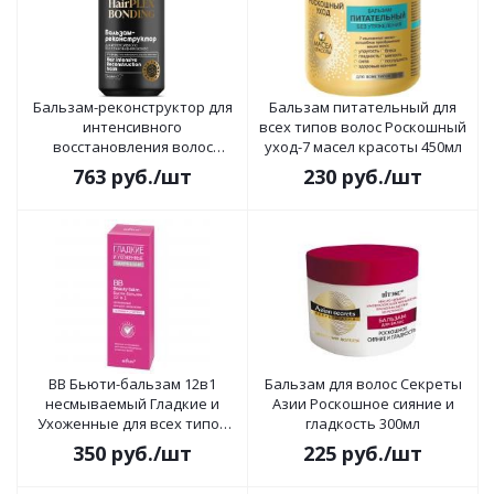
Бальзам-реконструктор для
Бальзам питательный для
интенсивного
всех типов волос Роскошный
восстановления волос
уход-7 масел красоты 450мл
HairPlex Bonding 400г
763
руб.
/шт
230
руб.
/шт
ВВ Бьюти-бальзам 12в1
Бальзам для волос Секреты
несмываемый Гладкие и
Азии Роскошное сияние и
Ухоженные для всех типов
гладкость 300мл
волос 100 мл
350
руб.
/шт
225
руб.
/шт