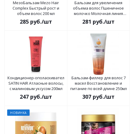
МезоБальзам Mezo Hair
Бальзам для увеличения
Complex Быстрый рост и
объема волос Пшеничное
объем волос 200 мл
молочко Молочная линия
470мл
285
руб.
/шт
281
руб.
/шт
Кондиционер-ополаскивател
Бальзам-филлер для волос 7
SATIN HAIR Атласные волосы,
масел Восстановление и
c малиновым уксусом 200мл
питание по всей длине 250мл
247
руб.
/шт
307
руб.
/шт
НОВИНКА