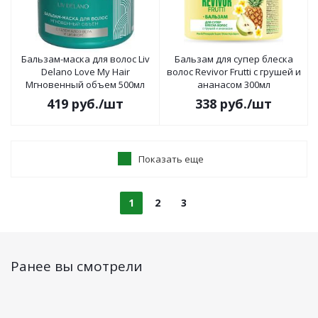
Бальзам-маска для волос Liv
Бальзам для супер блеска
Delano Love My Hair
волос Revivor Frutti с грушей и
Мгновенный объем 500мл
ананасом 300мл
419
руб.
/шт
338
руб.
/шт
Показать еще
1
2
3
Ранее вы смотрели