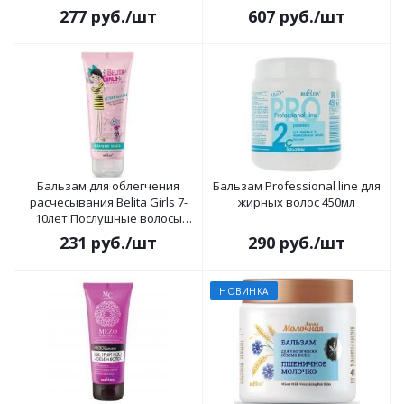
277
руб.
/шт
607
руб.
/шт
Бальзам для облегчения
Бальзам Professional line для
расчесывания Belita Girls 7-
жирных волос 450мл
10лет Послушные волосы
200мл
231
руб.
/шт
290
руб.
/шт
НОВИНКА