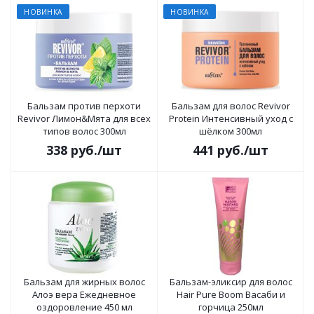
НОВИНКА
НОВИНКА
Бальзам против перхоти
Бальзам для волос Revivor
Revivor Лимон&Мята для всех
Protein Интенсивный уход с
типов волос 300мл
шёлком 300мл
338
руб.
/шт
441
руб.
/шт
Бальзам для жирных волос
Бальзам-эликсир для волос
Алоэ вера Ежедневное
Hair Pure Boom Васаби и
оздоровление 450 мл
горчица 250мл