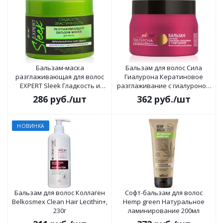
Бальзам-маска
Бальзам для волос Сила
разглаживающая для волос
Гиалурона Кератиновое
EXPERT Sleek Гладкость и
разглаживание с гиалуроном
Эластичность 300мл
300мл
286
руб.
/шт
362
руб.
/шт
НОВИНКА
Бальзам для волос Коллаген
Софт-бальзам для волос
Belkosmex Clean Hair Lecithin+,
Hemp green Натуральное
230г
ламинирование 200мл