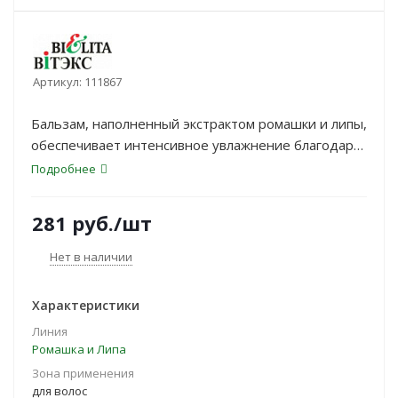
Артикул:
111867
Бальзам, наполненный экстрактом ромашки и липы,
обеспечивает интенсивное увлажнение благодаря
способности активных компонентов удерживать
Подробнее
влагу. Экстракт ромашки увлажняет и смягчает
волосы, успокаивает кожу головы, придает локонам
281
руб.
/шт
здоровый блеск.
Нет в наличии
Характеристики
Линия
Ромашка и Липа
Зона применения
для волос