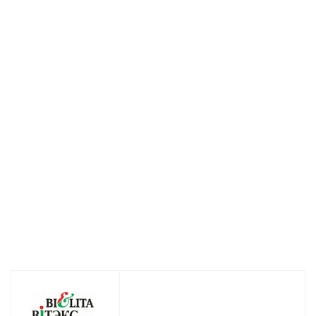
Бальзам для
Шампунь для
Гель для душа
увлажнения и
увлажнения и
увлажняющий
укрепления
укрепления волос
Ромашка и Липа
волос Ромашка
Ромашка и Липа 1л
1л
и Липа 470мл
Есть в наличии (44)
Нет в наличи
Нет в наличии
281
руб.
/шт
406
руб.
/шт
390
руб.
/шт