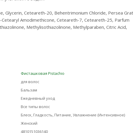
de, Glycerin, Ceteareth-20, Behentrimonium Chloride, Persea Gra
Bis-Cetearyl Amodimethicone, Ceteareth-7, Ceteareth-25, Parfum
hiazolinone, Methylisothiazolinone, Methylparaben, Citric Acid,
Фисташковая Pistachio
для волос
Бальзам
Ежедневный уход
Все типы волос
Блеск, Гладкость, Питание, Увлажнение (Интенсивное)
Женский
4810151036140