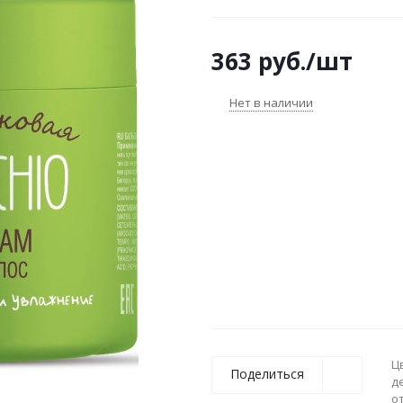
сечение.
363
руб.
/шт
Нет в наличии
Ц
Поделиться
д
о