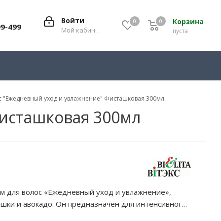
Войти
Корзина
0
0
0
99-499
Мой кабинет
пуста
с "Ежедневный уход и увлажнение" Фисташковая 300мл
Фисташковая 300мл
м для волос «Ежедневный уход и увлажнение»,
шки и авокадо. Он предназначен для интенсивного
лос по всей длине, эффективно устраняя ломкость и