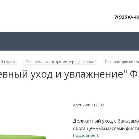
+7(925)0-4
ей головы
-
Бальзамы и кондиционеры для волос
-
Бальзам для воло
невный уход и увлажнение" 
Артикул:
112302
Деликатный уход с бальзамо
обогащенным маслами фиста
питания и восстановления во
Подробнее