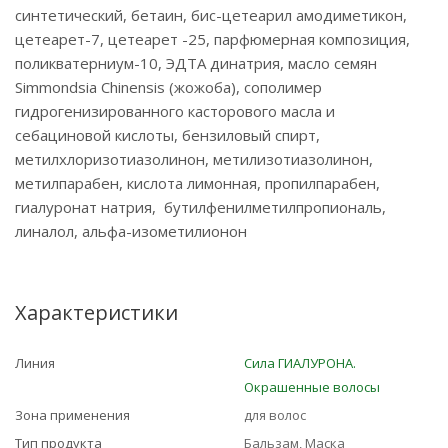
синтетический, бетаин, бис-цетеарил амодиметикон,
цетеарет-7, цетеарет -25, парфюмерная композиция,
поликватерниум-10, ЭДТА динатрия, масло семян
Simmondsia Chinensis (жожоба), сополимер
гидрогенизированного касторового масла и
себациновой кислоты, бензиловый спирт,
метилхлоризотиазолинон, метилизотиазолинон,
метилпарабен, кислота лимонная, пропилпарабен,
гиалуронат натрия, бутилфенилметилпропиональ,
линалол, альфа-изометилионон
Характеристики
Линия
Сила ГИАЛУРОНА.
Окрашенные волосы
Зона применения
для волос
Тип продукта
Бальзам, Маска