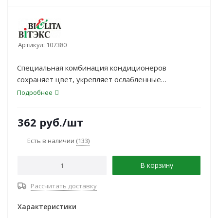
Артикул:
107380
Специальная комбинация кондиционеров
сохраняет цвет, укрепляет ослабленные
кератиновые связи и восстанавливает
Подробнее
структуру окрашенных волос.
362
руб.
/шт
Есть в наличии
(133)
В корзину
Рассчитать доставку
Характеристики