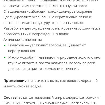
желаемый оттенок , продлевая стойкость окрашивания
и запечатывая красящие пигменты внутри волос.
Специальная комбинация кондиционеров сохраняет
цвет, укрепляет ослабленные кератиновые связи и
восстанавливает структуру окрашенных волос.
Разработан для окрашенных, мелированных, химически
обработанных и поврежденных волос.
Активные компоненты :
Гиалурон — увлажняет волосы, защищает от
пересушивания.
Масло жожоба —называют «природное золото», оно
глубоко питает и восстанавливает волосы по всей
длине, защищает от ломкости и сечения.
Применение:
нанесите на вымытые волосы, через 1-2
минуты смойте водой.
Состав:
вода, цетеариловый спирт, хлорид цетримония,
бис(С13-15 алкокси) ПГ-амодиметикон, воск пчелиный