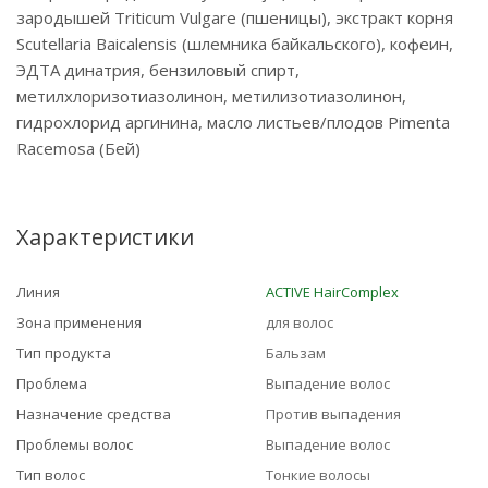
зародышей Triticum Vulgare (пшеницы), экстракт корня
Scutellaria Baicalensis (шлемника байкальского), кофеин,
ЭДТА динатрия, бензиловый спирт,
метилхлоризотиазолинон, метилизотиазолинон,
гидрохлорид аргинина, масло листьев/плодов Pimenta
Racemosa (Бей)
Характеристики
Линия
ACTIVE HairComplex
Зона применения
для волос
Тип продукта
Бальзам
Проблема
Выпадение волос
Назначение средства
Против выпадения
Проблемы волос
Выпадение волос
Тип волос
Тонкие волосы