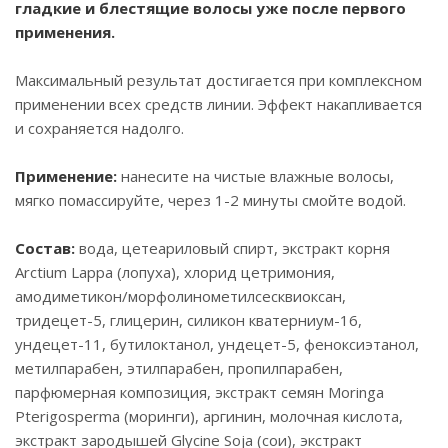
гладкие и блестящие волосы уже после первого
применения.
Максимальный результат достигается при комплексном
применении всех средств линии. Эффект накапливается
и сохраняется надолго.
Применение:
нанесите на чистые влажные волосы,
мягко помассируйте, через 1-2 минуты смойте водой.
Состав:
вода, цетеариловый спирт, экстракт корня
Arctium Lappa (лопуха), хлорид цетримония,
амодиметикон/морфолинометилсесквиоксан,
тридецет-5, глицерин, силикон кватерниум-16,
ундецет-11, бутилоктанол, ундецет-5, феноксиэтанол,
метилпарабен, этилпарабен, пропилпарабен,
парфюмерная композиция, экстракт семян Moringa
Pterigosperma (моринги), аргинин, молочная кислота,
экстракт зародышей Glycine Soja (сои), экстракт