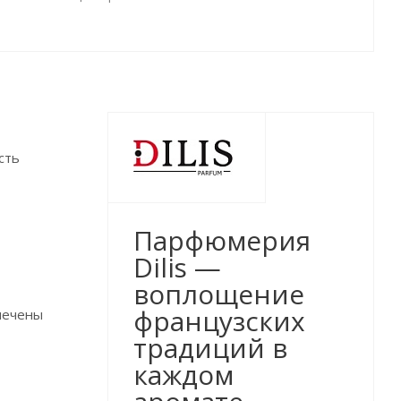
сть
Парфюмерия
Dilis —
воплощение
французских
спечены
традиций в
каждом