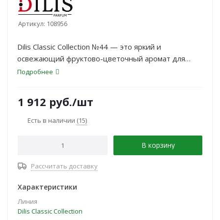
Артикул:
108956
Dilis Classic Collection №44 — это яркий и
освежающий фруктово-цветочный аромат для
женщин, который придаёт лёгкость, энергию и
Подробнее
утончённость вашему образу.
1 912
руб.
/шт
Есть в наличии
(15)
В корзину
Рассчитать доставку
Характеристики
Линия
Dilis Classic Collection