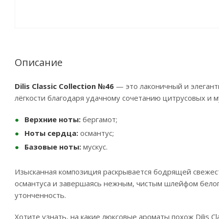
Описание
Dilis Classic Collection №46
— это лаконичный и элеган
лёгкости благодаря удачному сочетанию цитрусовых и м
Верхние ноты:
бергамот;
Ноты сердца:
османтус;
Базовые ноты:
мускус.
Изысканная композиция раскрывается бодрящей свежес
османтуса и завершаясь нежным, чистым шлейфом белого
утонченность.
Хотите узнать, на какие люксовые ароматы похож Dilis Cl