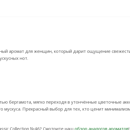
тный аромат для женщин, который дарит ощущение свежест
ускусных нот.
тью бергамота, мягко переходя в утончённые цветочные ак
 мускуса. Прекрасный выбор для тех, кто ценит минимализм
assic Collection №46? Смотрите наш
обзор аналогов ароматов
!