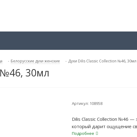
да
-
Белорусские духи женские
-
Духи Dilis Classic Collection №46, 30мл
n №46, 30мл
Артикул:
108958
Dilis Classic Collection №46
который дарит ощущение св
цитрусовых и мускусных нот.
Подробнее