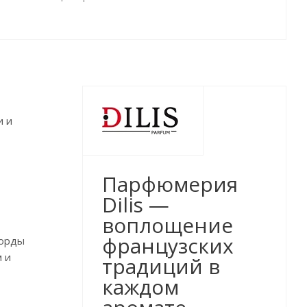
и и
Парфюмерия
Dilis —
воплощение
французских
корды
 и
традиций в
каждом