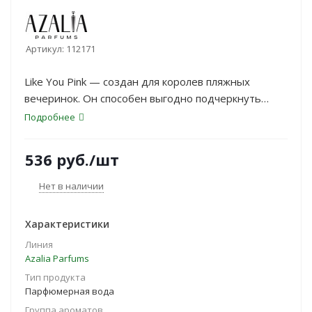
Артикул:
112171
Like You Pink — создан для королев пляжных
вечеринок. Он способен выгодно подчеркнуть
легкость и молодость своей обладательницы.
Подробнее
Фруктово-цветочный аромат органичен и
изыскано прост.
536
руб.
/шт
Нет в наличии
Характеристики
Линия
Azalia Parfums
Тип продукта
Парфюмерная вода
Группа ароматов