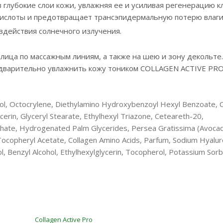
 глубокие слои кожи, увлажняя ее и усиливая регенерацию кл
кислоты и предотвращает трансэпидермальную потерю влаги
действия солнечного излучения.
ица по массажным линиям, а также на шею и зону декольте.
дварительно увлажнить кожу тоником COLLAGEN ACTIVE PRO
hol, Octocrylene, Diethylamino Hydroxybenzoyl Hexyl Benzoate,
ycerin, Glyceryl Stearate, Ethylhexyl Triazone, Ceteareth-20,
hate, Hydrogenated Palm Glycerides, Persea Gratissima (Avocado
ocopheryl Acetate, Collagen Amino Acids, Parfum, Sodium Hyalur
 Benzyl Alcohol, Ethylhexylglycerin, Tocopherol, Potassium Sorba
Collagen Active Pro