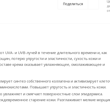
Ц
Поделиться
д
о
т UVA- и UVB-лучей в течение длительного времени и, как
щин, потерю упругости и эластичности, сухость кожи и
 составе крема оказывает увлажняющее, омолаживающее и
лирует синтез собственного коллагена и активизирует клет
инокислотами. Повышает упругость и эластичность кожи.
о увлажняет и смягчает поверхностные слои эпидермиса.
еждевременное старение кожи. Разглаживает мелкие морщи