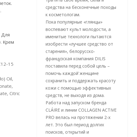
еток.
средства на бесконечные походы
.
к косметологам.
Пока популярные «глянцы»
воспевают культ молодости, а
 Для
именитые технологи пытаются
. Крем
изобрести «лучшее средство от
старения», белорусско-
французская компания DILIS
 C12-15
поставила перед собой цель –
помочь каждой̆ женщине
) Oil,
сохранить и поддержать красоту
onate,
кожи с помощью эффективных
te, Citric
средств, не выходя из дома.
Работа над запуском бренда
CLÁIRE и линии COLLAGEN ACTIVE
PRO велась на протяжении 2-х
лет. Это был период долгих
поисков, открытий и