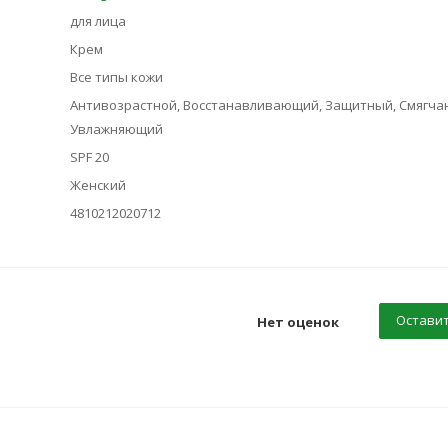
для лица
Крем
Все типы кожи
Антивозрастной, Восстанавливающий, Защитный, Смягча
Увлажняющий
SPF 20
Женский
4810212020712
Оставит
Нет оценок