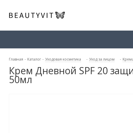
Главная
-
Каталог
-
Уходовая косметика
-
Уход за лицом
-
Крема
Крем Дневной SPF 20 защит
50мл