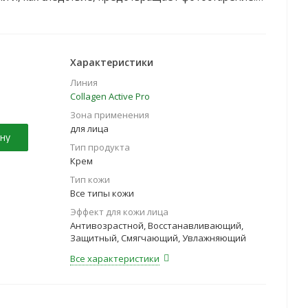
ругости и эластичности, сухость кожи и
Характеристики
Линия
Collagen Active Pro
Зона применения
для лица
ну
Тип продукта
Крем
Тип кожи
Все типы кожи
Эффект для кожи лица
Антивозрастной, Восстанавливающий,
Защитный, Смягчающий, Увлажняющий
Все характеристики