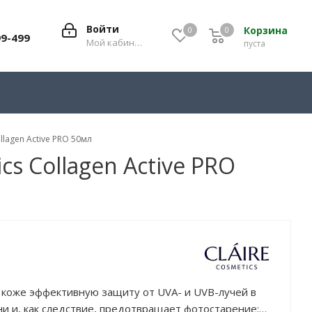
Войти
Корзина
0
0
0
99-499
Мой кабинет
пуста
llagen Active PRO 50мл
s Collagen Active PRO
 коже эффективную защиту от UVA- и UVB-лучей в
и и, как следствие, предотвращает фотостарение: