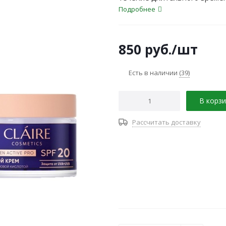
появление морщин, потерю уп
Подробнее
гиперпигментацию.
850
руб.
/шт
Есть в наличии
(39)
В корзи
Рассчитать доставку