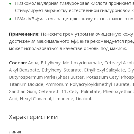
Низкомолекулярная гиалуроновая кислота проникает в
Стимулирует выработку естественной гиалуроновой 
UVA/UVB-фильтры защищают кожу от негативного воз
Применение:
Нанесите крем утром на очищенную кожу л
достижения максимального эффекта рекомендуется пре
может использоваться в качестве основы под макияж.
Состав:
Aqua, Ethylhexyl Methoxycinnamate, Cetearyl Alco
Alkyl Benzoate, Ethylhexyl Stearate, Ethylhexyl Salicylate, Gl
Butyrospermum Parkii (Shea) Butter, Potassium Cetyl Phosp
Titanium Dioxide, Ammonium Polyacryloyldimethyl Taurate, T
Xanthan Gum, Ceteareth-11, Cetyl Palmitate, Phenoxyethanol,
Acid, Hexyl Cinnamal, Limonene, Linalool.
Характеристики
Линия