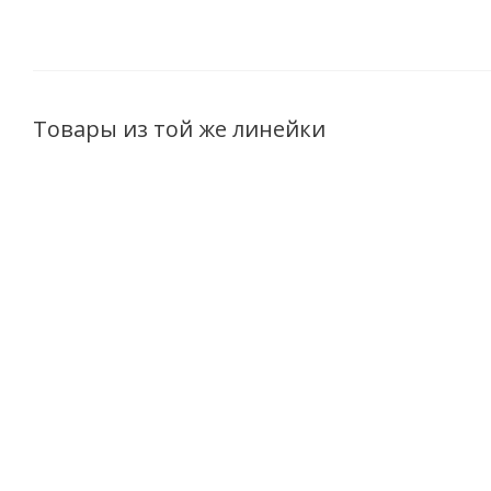
Товары из той же линейки
Крем Дневной SPF 20
Гель-пенка
защита от UVA+UVB
Смягчающая CLAIRE
Б
Claire cosmetics
Cosmetics Collagen
Collagen Active PRO
Active Pro 195мл