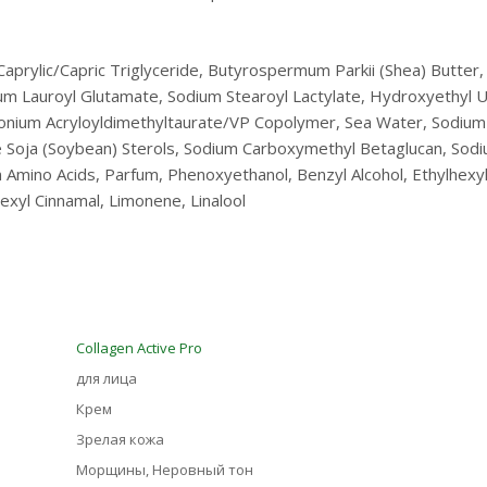
 Caprylic/Capric Triglyceride, Butyrospermum Parkii (Shea) Butter,
ium Lauroyl Glutamate, Sodium Stearoyl Lactylate, Hydroxyethyl U
monium Acryloyldimethyltaurate/VP Copolymer, Sea Water, Sodium
ine Soja (Soybean) Sterols, Sodium Carboxymethyl Betaglucan, Sod
n Amino Acids, Parfum, Phenoxyethanol, Benzyl Alcohol, Ethylhexyl
exyl Cinnamal, Limonene, Linalool
Collagen Active Pro
для лица
Крем
Зрелая кожа
Морщины, Неровный тон