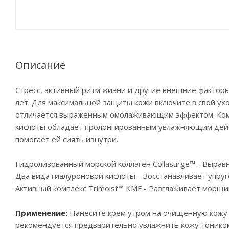
Описание
Стресс, активный ритм жизни и другие внешние факторы
лет. Для максимальной защиты кожи включите в свой у
отличается выраженным омолаживающим эффектом. Компл
кислоты обладает пролонгированным увлажняющим дейст
помогает ей сиять изнутри.
Гидролизованный морской коллаген Collasurge™ - Выра
Два вида гиалуроновой кислоты - Восстанавливает упруг
Активный комплекс Trimoist™ KMF - Разглаживает морщ
Применение:
Нанесите крем утром на очищенную кожу 
рекомендуется предварительно увлажнить кожу тоником