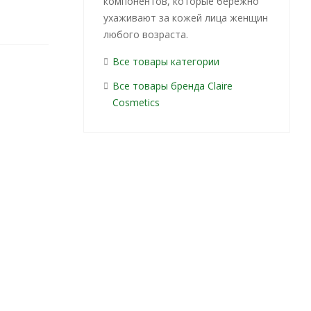
компонентов, которые бережно
ухаживают за кожей лица женщин
любого возраста.
Все товары категории
Все товары бренда Claire
Cosmetics
ца
Крем для рук
Крем для рук CLAIRE
С
IRE
CLAIRE
Cosmetics Collagen
agen
Cosmetics
Active Pro
 50мл
Collagen Active
питательный 50мл
У