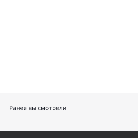
50мл
Есть в наличии (12)
Есть в наличии (39)
850
руб.
/шт
375
руб.
/шт
3
Ранее вы смотрели