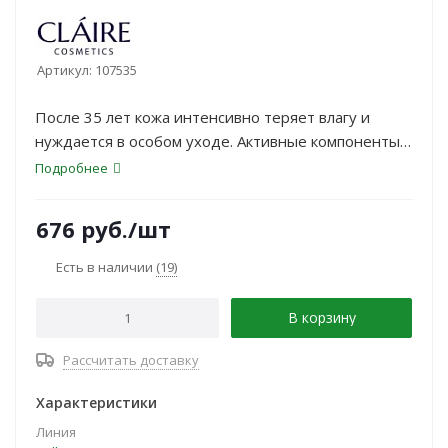
Артикул:
107535
После 35 лет кожа интенсивно теряет влагу и
нуждается в особом уходе. Активные компоненты в
составе дневного крема COLLAGEN ACTIVE PRO
Подробнее
заряжают кожу мощным комплексом аминокислот и
обеспечивают ей заметный лифтинг-эффект.
676
руб.
/шт
Есть в наличии
(19)
В корзину
Рассчитать доставку
Характеристики
Линия