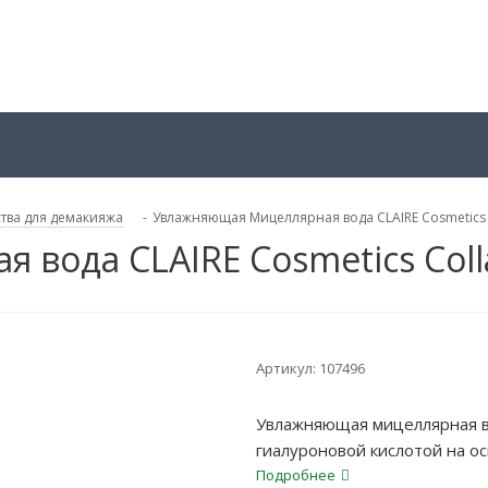
тва для демакияжа
-
Увлажняющая Мицеллярная вода CLAIRE Cosmetics C
вода CLAIRE Cosmetics Colla
Артикул:
107496
Увлажняющая мицеллярная в
гиалуроновой кислотой на 
бережно очищает кожу от ма
Подробнее