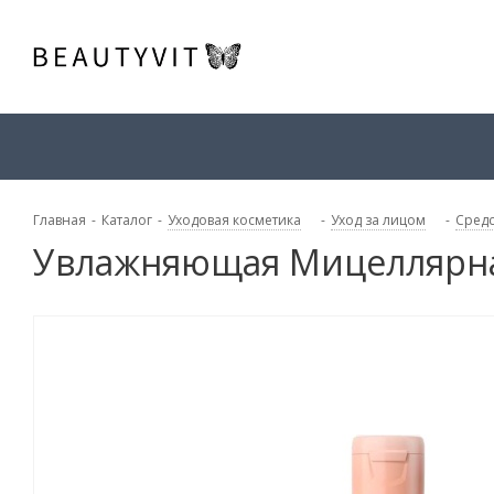
Главная
-
Каталог
-
Уходовая косметика
-
Уход за лицом
-
Средс
Увлажняющая Мицеллярная 