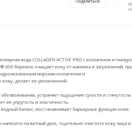
Поделиться
д
о
еллярная вода COLLAGEN ACTIVE PRO с коллагеном и гиалур
® 600 бережно очищает кожу от макияжа и загрязнений, пр
гидролизованным морским коллагеном и
 кожу, делает ее увлажненной.
 обезвоживания, устраняет ощущение сухости и стянутости.
ет ее упругость и эластичность.
водный баланс, восстанавливает барьерные функции кожи.
нанесите на ватный диск, тщательно очистите кожу лица и