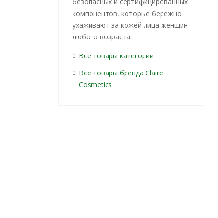
безопасных и сертифицированных
компонентов, которые бережно
ухаживают за кожей лица женщин
любого возраста.
Все товары категории
Все товары бренда Claire
ца
Крем для рук
Крем для рук CLAIRE
С
Cosmetics
IRE
CLAIRE
Cosmetics Collagen
agen
Cosmetics
Active Pro
 50мл
Collagen Active
питательный 50мл
У
Pro
и (57)
Есть в наличии (29)
Увлажняющий
50мл
Нет в наличии
шт
250
руб.
/шт
250
руб.
/шт