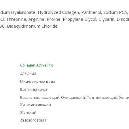
Sodium Hyaluronate, Hydrolyzed Collagen, Panthenol, Sodium PCA
HCl, Threonine, Arginine, Proline, Propylene Glycol, Glycerin, Dis
-80, Didecyldimonium Chloride
Collagen Active Pro
для лица
Мицеллярная вода
Все типы кожи
Восстанавливающий, Очищающий, Подтягивающий, Увла
Успокаивающий
Женский
4810304019327