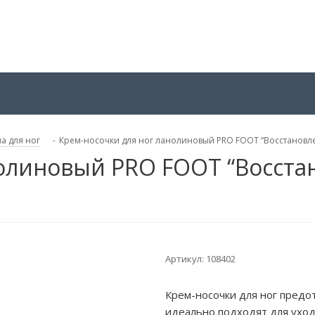
а для ног
-
Крем-носочки для ног ланолиновый PRO FOOT “Восстановле
нолиновый PRO FOOT “Восста
Артикул:
108402
Крем-носочки для ног предо
идеально подходят для уход