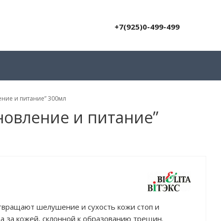
+7(925)0-499-499
ние и питание” 300мл
новление и питание”
твращают шелушение и сухость кожи стоп и
а за кожей, склонной к образованию трещин.