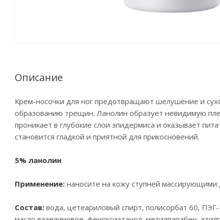
Описание
Крем-носочки для ног предотвращают шелушение и сухос
образованию трещин. Ланолин образует невидимую пленк
проникает в глубокие слои эпидермиса и оказывает пит
становится гладкой и приятной для прикосновений.
5% ланолин
Применение:
наносите на кожу ступней массирующими 
Состав:
вода, цетеариловый спирт, полисорбат 60, ПЭГ-
масло вазелиновое, феноксиэтанол, метилпарабен, этил