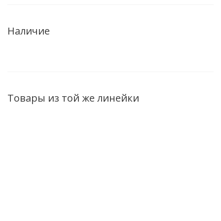
Наличие
Товары из той же линейки
Крем-размягчитель
Крем-пудра с тальком
Мусс-авт