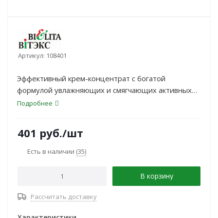
Артикул:
108401
Эффективный крем-концентрат с богатой
формулой увлажняющих и смягчающих активных
ингредиентов, предназначен для ухода за
Подробнее
чрезмерно сухой и склонной к гиперкератозу
кожей стоп.
401
руб.
/шт
Есть в наличии
(35)
В корзину
Рассчитать доставку
Характеристики