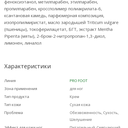
феноксиэтанол, метилпарабен, этилпарабен,
пропилпарабен, кроссполимер полиакрилата-6,
ксантановая камедь, парфюмерная композиция,
изопропилмиристат, масло зародышей Triticum vulgare
(пшеницы), токоферилацетат, БГТ, экстракт Mentha
Piperita (мяты), 2-бром-2-нитропропан-1,3-диол,
лимонен, линалол
Характеристики
Линия
PRO FOOT
Зона применения
для ног
Тип продукта
Крем
Тип кожи
Сухая кожа
Проблема
Обезвоженность, Сухость,
Шелушение
Эффект для кожи ног
Питательный, Смягчающий,