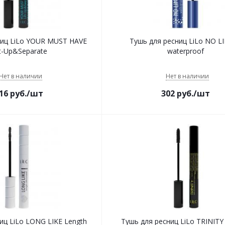
ниц LiLo YOUR MUST HAVE
Тушь для ресниц LiLo NO L
ft-Up&Separate
waterproof
Нет в наличии
Нет в наличии
16
руб.
/шт
302
руб.
/шт
иц LiLo LONG LIKE Length
Тушь для ресниц LiLo TRINITY