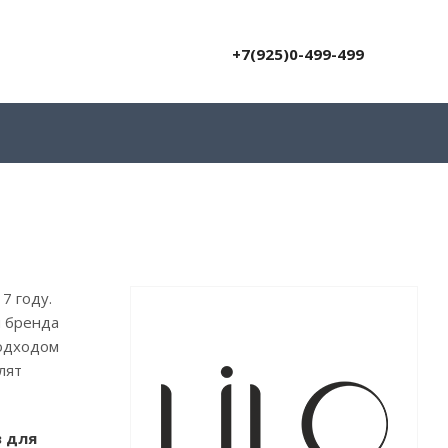
+7(925)0-499-499
7 году.
и бренда
подходом
лят
в для