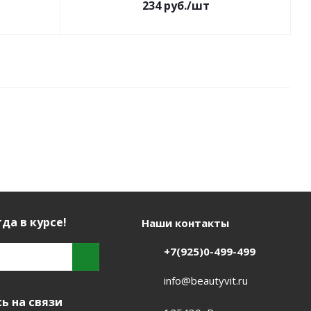
234
руб.
/шт
да в курсе!
Наши контакты
+7(925)0-499-499
info@beautyvit.ru
ь на связи