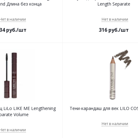
end Длина без конца
Length Separate
Нет в наличии
Нет в наличии
34
руб.
/шт
316
руб.
/шт
ц LiLo LIKE ME Lengthening
Тени-карандаш для век LILO CO
parate Volume
Нет в наличии
Нет в наличии