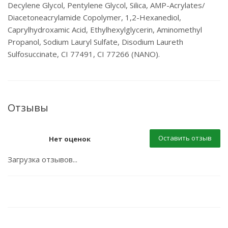
Decylene Glycol, Pentylene Glycol, Silica, AMP-Acrylates/
Diacetoneacrylamide Copolymer, 1,2-Hexanediol,
Caprylhydroxamic Acid, Ethylhexylglycerin, Aminomethyl
Propanol, Sodium Lauryl Sulfate, Disodium Laureth
Sulfosuccinate, CI 77491, CI 77266 (NANO).
Отзывы
Оставить отзыв
Нет оценок
Загрузка отзывов...