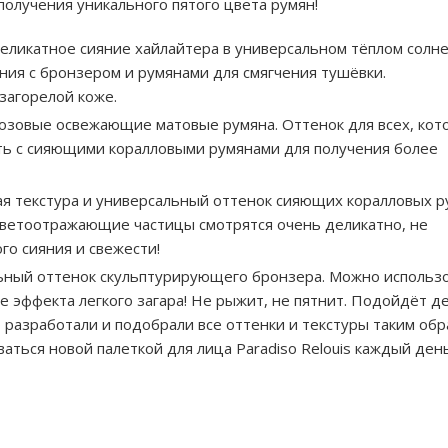
получения уникального пятого цвета румян!
деликатное сияние хайлайтера в универсальном тёплом солн
ния с бронзером и румянами для смягчения тушёвки.
 загорелой коже.
озовые освежающие матовые румяна. Оттенок для всех, кот
ть с сияющими коралловыми румянами для получения более
я текстура и универсальный оттенок сияющих коралловых р
Светоотражающие частицы смотрятся очень деликатно, не
го сияния и свежести!
ьный оттенок скульптурирующего бронзера. Можно использо
е эффекта легкого загара! Не рыжит, не пятнит. Подойдёт д
о разработали и подобрали все оттенки и текстуры таким обр
аться новой палеткой для лица Paradiso Relouis каждый ден