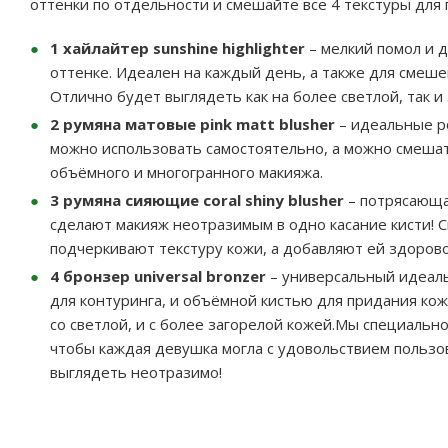
оттенки по отдельности и смешайте все 4 текстуры для 
1 хайлайтер sunshine highlighter
– мелкий помол и 
оттенке. Идеален на каждый день, а также для смеше
Отлично будет выглядеть как на более светлой, так и
2 румяна матовые pink matt blusher
– идеальные р
можно использовать самостоятельно, а можно смеша
объёмного и многогранного макияжа.
3 румяна сияющие coral shiny blusher
– потрясающа
сделают макияж неотразимым в одно касание кисти! 
подчеркивают текстуру кожи, а добавляют ей здорово
4 бронзер universal bronzer
– универсальный идеал
для контуринга, и объёмной кистью для придания кож
со светлой, и с более загорелой кожей.Мы специальн
чтобы каждая девушка могла с удовольствием пользов
выглядеть неотразимо!