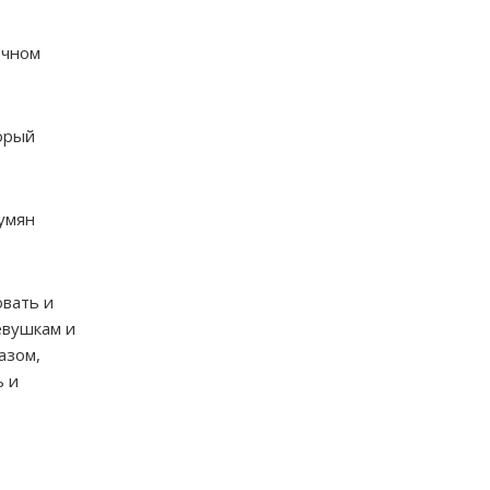
ечном
орый
умян
вать и
евушкам и
азом,
ь и