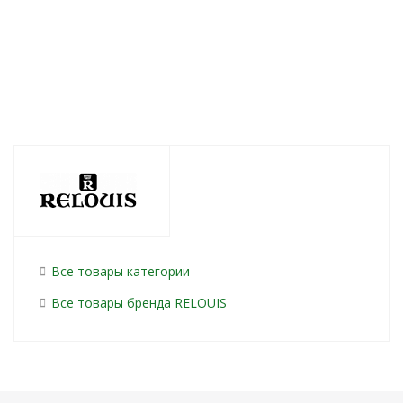
от
467 руб.
/шт
от
542 руб.
/шт
236
р
Все товары категории
Все товары бренда RELOUIS