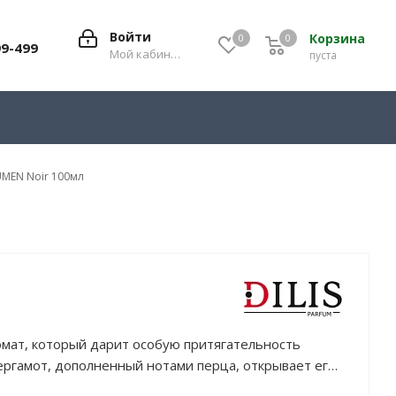
Войти
Корзина
0
0
0
99-499
Мой кабинет
пуста
UMEN Noir 100мл
мат, который дарит особую притягательность
ергамот, дополненный нотами перца, открывает его