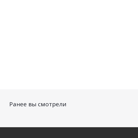
мужская Dilis ACUMEN
мужская Dilis ACUMEN 
Saphir 100мл
100мл
Нет в наличии
Нет в наличии
1 441
руб.
/шт
1 451
руб.
/шт
Ранее вы смотрели