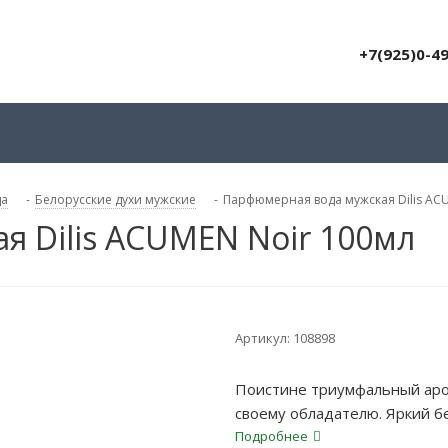
+7(925)0-4
да
-
Белорусские духи мужские
-
Парфюмерная вода мужская Dilis AC
 Dilis ACUMEN Noir 100мл
Артикул:
108898
Поистине триумфальный аро
своему обладателю. Яркий б
звучание.
Подробнее