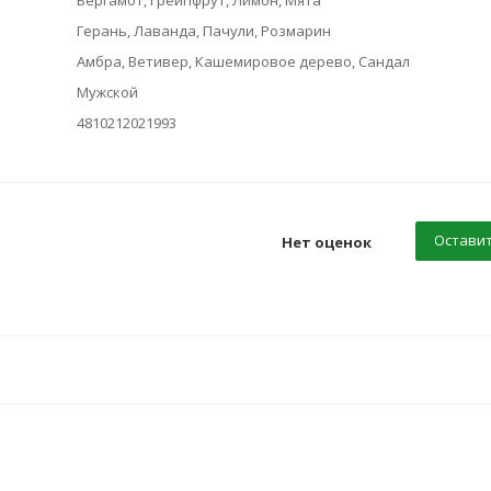
Бергамот, Грейпфрут, Лимон, Мята
Герань, Лаванда, Пачули, Розмарин
Амбра, Ветивер, Кашемировое дерево, Сандал
Мужской
4810212021993
Оставит
Нет оценок