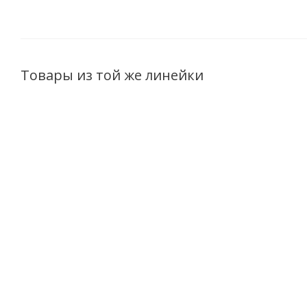
Товары из той же линейки
Парфюмерная вода мужская Dilis The
Парфюмерна
Growland Mystic Stone 100мл
Growl
Есть в наличии (39)
Е
1 912
руб.
/шт
1 