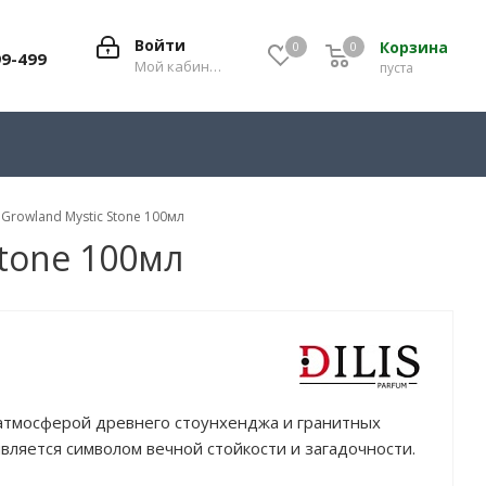
Войти
Корзина
0
0
0
99-499
Мой кабинет
пуста
Growland Mystic Stone 100мл
Stone 100мл
атмосферой древнего стоунхенджа и гранитных
 является символом вечной стойкости и загадочности.