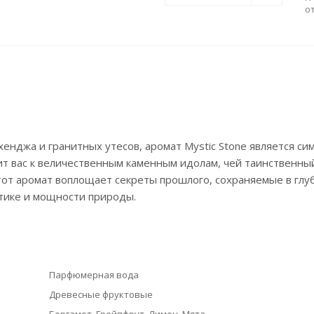
о
нджа и гранитных утесов, аромат Mystic Stone является си
ит вас к величественным каменным идолам, чей таинственны
Этот аромат воплощает секреты прошлого, сохраняемые в глу
стике и мощности природы.
Парфюмерная вода
Древесные фруктовые