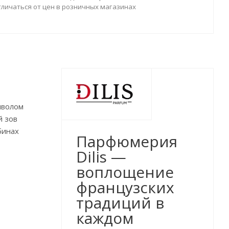
тличаться от цен в розничных магазинах
мволом
й зов
бинах
Парфюмерия
Dilis —
воплощение
французских
традиций в
каждом