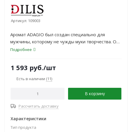
Артикул:
109003
Аромат ADAGIO был создан специально для
мужчины, которому не чужды муки творчества. Он
гармонично раскрывается, обволакивает и служит
Подробнее
проводником для вдохновения. В нём есть
озорной морской бриз, теплота фрезии и мягкие
1 593
руб.
/шт
ноты кедра.
Есть в наличии
(11)
В корзину
Рассчитать доставку
Характеристики
Тип продукта