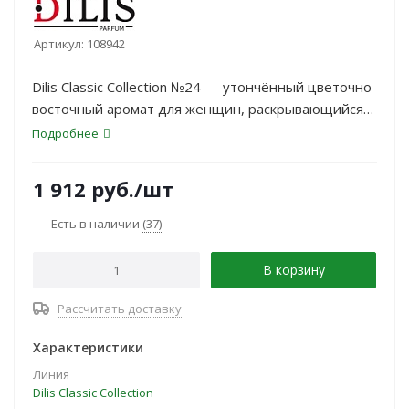
Артикул:
108942
Dilis Classic Collection №24 — утончённый цветочно-
восточный аромат для женщин, раскрывающийся
яркими нотами цветов и благородными акцентами
Подробнее
восточных специй. Духи подойдут тем, кто ценит
гармоничное сочетание свежести и чувственности.
1 912
руб.
/шт
Есть в наличии
(37)
В корзину
Рассчитать доставку
Характеристики
Линия
Dilis Classic Collection