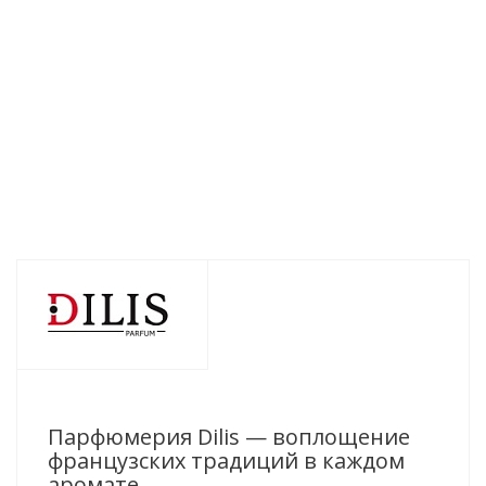
Perfumer’s Gardens
Perfumer’s Gardens
Perfumer’s 
Luminous 50мл
Charming 50мл
Blooming
Есть в наличии (25)
Есть в наличии (7)
Есть в нал
1 375
руб.
/шт
1 375
руб.
/шт
1 375
руб
Парфюмерия Dilis — воплощение
французских традиций в каждом
аромате