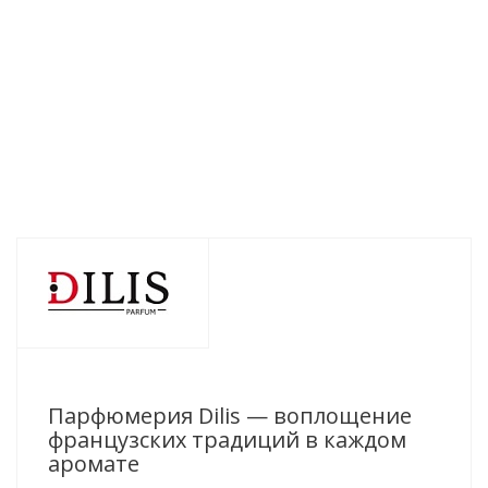
Есть в наличии (187)
Есть в наличии (48)
Есть в 
532
руб.
/шт
532
руб.
/шт
532
ру
Парфюмерия Dilis — воплощение
французских традиций в каждом
аромате