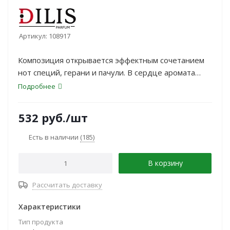
Артикул:
108917
Композиция открывается эффектным сочетанием
нот специй, герани и пачули. В сердце аромата
переливаются нежные цветочные аккорды,
Подробнее
дополненные романтичным звучанием розы и
томным кожаным соло. Глубокий шлейф Glam
532
руб.
/шт
Cocktail окутывает теплом мускуса, древесных и
бальзамических нот.
Есть в наличии
(185)
В корзину
Рассчитать доставку
Характеристики
Тип продукта