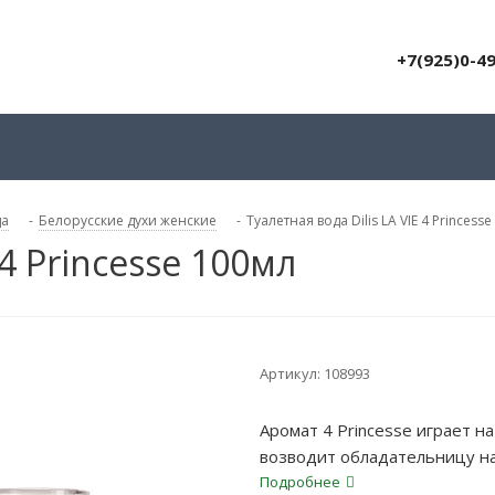
+7(925)0-4
да
-
Белорусские духи женские
-
Туалетная вода Dilis LA VIE 4 Princess
 4 Princesse 100мл
Артикул:
108993
Аромат 4 Princesse играет н
возводит обладательницу на 
желанны одновременно. Не н
Подробнее