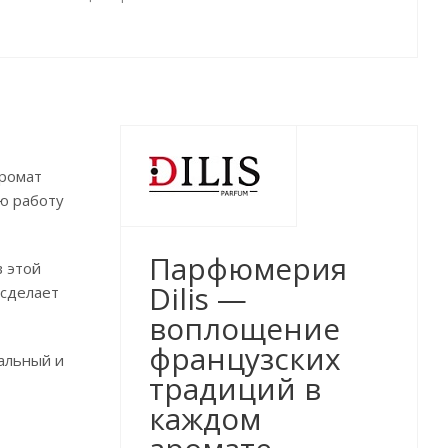
аромат
ю работу
Парфюмерия
в этой
Dilis —
 сделает
воплощение
французских
уальный и
традиций в
каждом