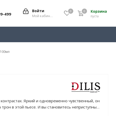
Войти
Корзина
0
0
0
99-499
Мой кабинет
пуста
e 100мл
а контрастах. Яркий и одновременно чувственный, он
трон в этой пьесе. И вы становитесь неприступны и
адо обладать актёрскими навыками, аромат всё