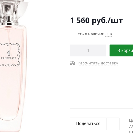
сделает за вас, раскроет пр
1 560
руб.
/шт
Есть в наличии
(13)
В корзи
Рассчитать доставку
Ц
Поделиться
д
о