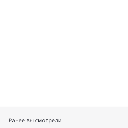
Парфюмерная вода
Парфюмерная вода
Dilis LA VIE Sweet
мужская Dilis La Ville
м
Cherry 55мл
Legend 100мл
Есть в наличии (39)
Есть в наличии (50)
1 476
руб.
/шт
1 484
руб.
/шт
Ранее вы смотрели