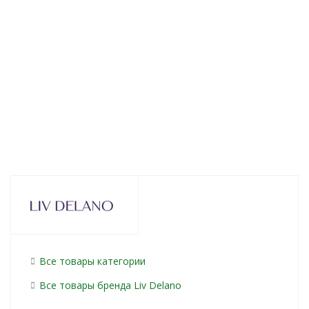
174
руб.
/шт
295
руб.
/шт
228
ру
Все товары категории
Все товары бренда Liv Delano