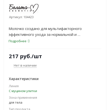
Артикул:
104423
Молочко создано для мультифакторного
эффективного ухода за нормальной и
чувствительной кожей тела. Основанное на
Подробнее
муцине улитки, гидратирующих
ингредиентах и комплексе масел, оно
217
руб.
/шт
обеспечивает непревзойденное
увлажнение и смягчение, делает кожу гладкой,
Нет в наличии
эластичной и подтянутой.
Характеристики
Линия
С муцином улитки
Зона применения
для тела
Тип продукта