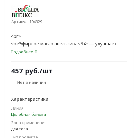
Артикул:
104929
<br>
<b>Эфирное масло апельсина</b> — улучшает
углеводно-жировой обмен, что
Подробнее
способствует быстрому расщеплению жиров. Кожа
становится более
457
руб.
/шт
подтянутой, гладкой и упругой.
Нет в наличии
Характеристики
Линия
Целебная банька
Зона применения
для тела
Тип продукта