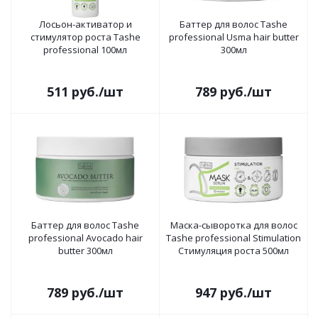
Лосьон-активатор и
Баттер для волос Tashe
стимулятор роста Tashe
professional Usma hair butter
professional 100мл
300мл
511
руб.
/шт
789
руб.
/шт
Баттер для волос Tashe
Маска-сыворотка для волос
professional Avocado hair
Tashe professional Stimulation
butter 300мл
Стимуляция роста 500мл
789
руб.
/шт
947
руб.
/шт