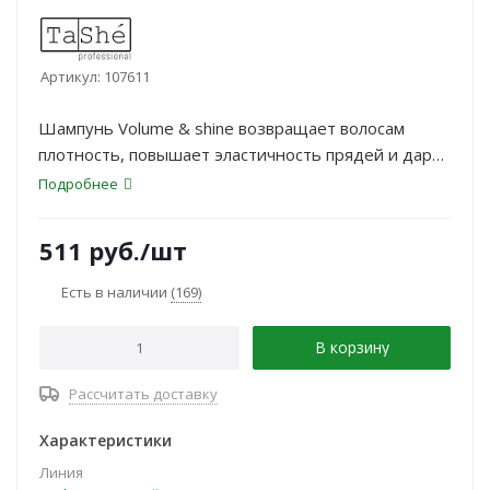
Артикул:
107611
Шампунь Volume & shine возвращает волосам
плотность, повышает эластичность прядей и дарит
прикорневой объем, запечатывает и
Подробнее
восстанавливает поврежденные волосы, усиливая
природный блеск.
511
руб.
/шт
Есть в наличии
(169)
В корзину
Рассчитать доставку
Характеристики
Линия