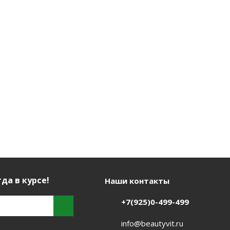
Rock" 100мл
Есть в наличии (26)
Есть в нал
Нет в наличии
895
руб.
/шт
902
руб.
/шт
960
руб.
да в курсе!
Наши контакты
+7(925)0-499-499
info@beautyvit.ru