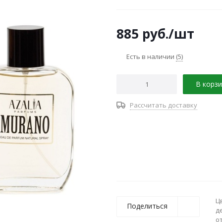
885
руб.
/шт
Есть в наличии
(5)
В корзи
Рассчитать доставку
Ц
Поделиться
д
о