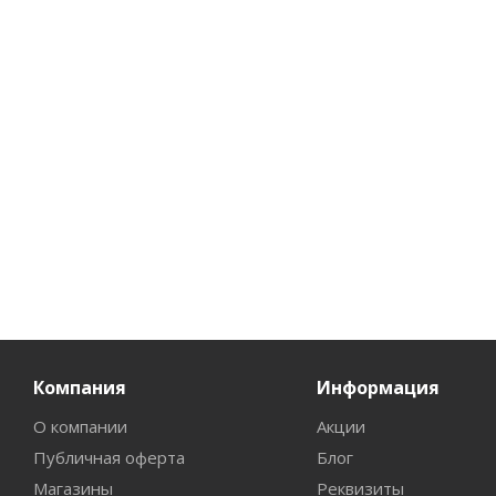
Hypnotic Silver"
Hypnotic Fresh"
Hypnotic B
100мл
100мл
100мл
Нет в наличии
Нет в наличии
Нет в на
1 184
руб.
/
1 184
руб.
/
1 184
ру
шт
шт
шт
Компания
Информация
О компании
Акции
Публичная оферта
Блог
Магазины
Реквизиты