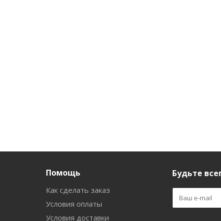
lue"
Есть в наличии (5)
Есть в наличии (17)
личии
б.
/
885
руб.
/шт
823
руб.
/шт
Помощь
Будьте всег
Как сделать заказ
Условия оплаты
Условия доставки