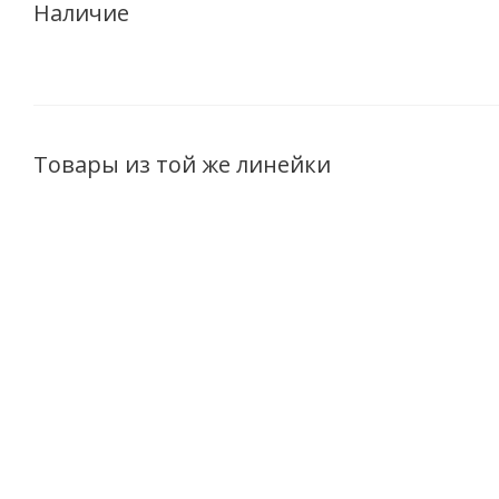
Наличие
Товары из той же линейки
Парфюмерная
Парфюмерная
Парфюмер
вода мужская
вода мужская
вода муж
Azalia "Opium
Azalia "Opium
Azalia "O