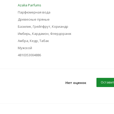
Azalia Parfums
Парфюмерная вода
Древесные пряные
Базилик, Грейпфрут, Кориандр
Имбирь, Кардамон, Флердоранж
Амбра, Кедр, Табак
Мужской
4810353004886
Оставит
Нет оценок