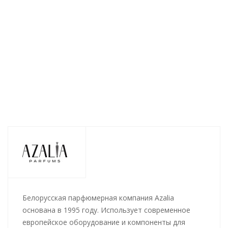
Hypnotic Silver"
Hypnotic Fresh"
Hypnotic Blue"
100мл
100мл
100мл
Нет в наличии
Нет в наличии
Нет в наличии
1 184
руб.
/
1 184
руб.
/
1 184
руб.
/
шт
шт
шт
Белорусская парфюмерная компания Azalia
основана в 1995 году. Использует современное
европейское оборудование и компоненты для