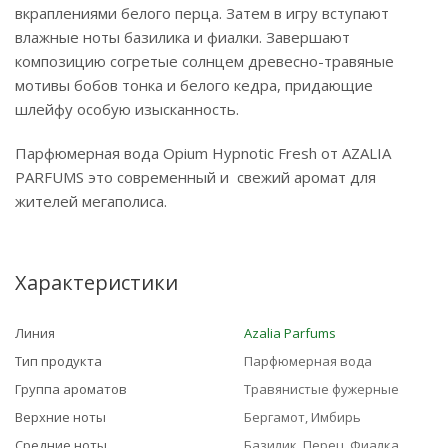
вкраплениями белого перца. Затем в игру вступают
влажные ноты базилика и фиалки. Завершают
композицию согретые солнцем древесно-травяные
мотивы бобов тонка и белого кедра, придающие
шлейфу особую изысканность.
Парфюмерная вода Opium Hypnotic Fresh от AZALIA
PARFUMS это современный и свежий аромат для
жителей мегаполиса.
Характеристики
Линия
Azalia Parfums
Тип продукта
Парфюмерная вода
Группа ароматов
Травянистые фужерные
Верхние ноты
Бергамот, Имбирь
Средние ноты
Базилик, Перец, Фиалка