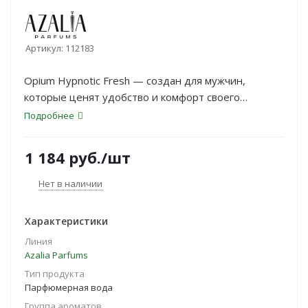
Артикул:
112183
Opium Hypnotic Fresh — создан для мужчин,
которые ценят удобство и комфорт своего
парфюма. Этот аромат идеально впишется в
Подробнее
ежедневный ритм Вашей жизни, придавая образу
свежесть и легкость.
1 184
руб.
/шт
Нет в наличии
Характеристики
Линия
Azalia Parfums
Тип продукта
Парфюмерная вода
Группа ароматов