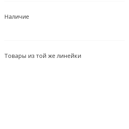
Наличие
Товары из той же линейки
Парфюмерная
Парфюмерная
Парфюмерная
П