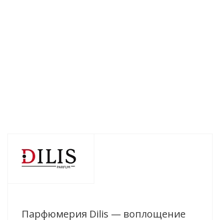
вода мужская
вода мужская
вода мужская
Dilis ACUMEN
Dilis ACUMEN
Dilis ACUMEN
Saphir 100мл
Noir 100мл
Indigo 100мл
Нет в наличии
Нет в наличии
Нет в наличии
1 441
руб.
/
1 451
руб.
/
1 451
руб.
/
шт
шт
шт
Парфюмерия Dilis — воплощение