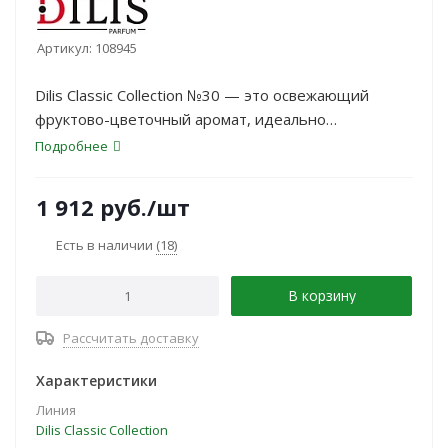
Артикул:
108945
Dilis Classic Collection №30 — это освежающий
фруктово-цветочный аромат, идеально
подходящий для энергичных и романтичных
Подробнее
женщин. Верхние ноты киви и красной смородины
задают бодрое, сочное начало. В сердце
1 912
руб.
/шт
композиции раскрываются арбуз, жасмин и
розовый цикламен, придавая аромату мягкость и
Есть в наличии
(18)
воздушность.
В корзину
Рассчитать доставку
Характеристики
Линия
Dilis Classic Collection