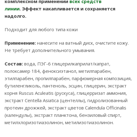
комплексном применении
всех средств
линии
. Эффект накапливается и сохраняется
надолго.
Подходит для любого типа кожи
Применение:
нанесите на ватный диск, очистите кожу.
Не требует дополнительного умывания.
Состав:
вода, ПЭГ-6 глицерилкаприлат/капрат,
полоксамер 184, феноксиэтанол, метилпарабен,
этилпарабен, пропилпарабен, парфюмерная композиция,
бутиленгликоль, пантеноль, эсцин, глицерин, экстракт
корня Ruscus Aculeatis (рускуса), глицерризат аммония,
экстракт Centella Asiatica (центеллы), гидролизованный
протеин дрожжей, экстракт цветов Calendula Officinalis
(календулы), экстракт планктона, бензиловый спирт,
метилхлоризотиазолинон, метилизотиазолинон.