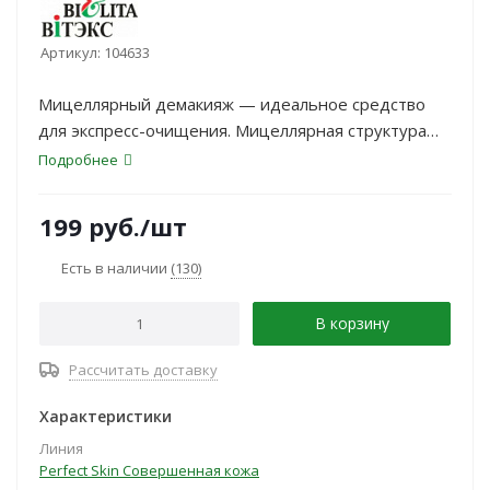
Артикул:
104633
Мицеллярный демакияж — идеальное средство
для экспресс-очищения. Мицеллярная структура
препарата действует как магнит, притягивающий
Подробнее
загрязнения с поверхности кожи. Инновационная
формула мягко и бережно очищает кожу от
199
руб.
/шт
макияжа, увлажняет и успокаивает ее.
Есть в наличии
(130)
В корзину
Рассчитать доставку
Характеристики
Линия
Perfect Skin Совершенная кожа